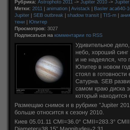
Рубрика:
Astrophoto 2011
->
Jupiter 2010
->
Jupite
Метки:
2011
|
animation
|
Avistack
|
Basler aca640-
Jupiter
|
SEB outbreak
|
shadow transit
|
TIS-m
|
ани
тени
|
Юпитер
Просмотров:
3027
Подписаться на
комментарии по RSS
Удивительное дело,
небо, хороший синг 
и не надеялся, что
Юпитер в новом год
стоял в готовности
Сатурна. SEB разви
самом краю диска э
который находится 
Размещаю снимок и в рубрике "Jupiter 2010
больше относится к сезону 2010.
Киев 05.01.11 CMI=36.0° CMII=283.3° CMII
Diameter=38.15" Magnitude=-2.31