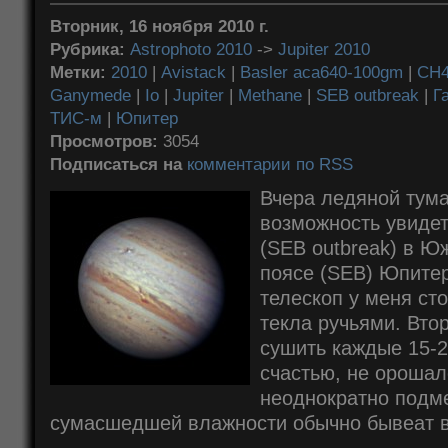
Вторник, 16 ноября 2010 г.
Рубрика:
Astrophoto 2010
->
Jupiter 2010
Метки:
2010
|
Avistack
|
Basler aca640-100gm
|
CH
Ganymede
|
Io
|
Jupiter
|
Methane
|
SEB outbreak
|
Г
ТИС-м
|
Юпитер
Просмотров:
3054
Подписаться на
комментарии по RSS
Вчера ледяной тума
возможность увидет
(SEB outbreak) в 
поясе (SEB) Юпитер
телескоп у меня ст
текла ручьями. Вто
сушить каждые 15-2
счастью, не орошал
неоднократно подме
сумасшедшей влажности обычно бывеат в