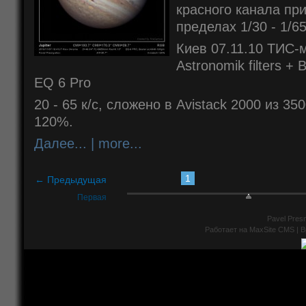
красного канала пр
пределах 1/30 - 1/65
Киев 07.11.10
ТИС-м
Astronomik filters +
EQ 6 Pro
20 - 65 к/с, сложено в Avistack 2000 из 35
120%.
Далее... | more...
1
← Предыдущая
Первая
Pavel Presn
Работает на
MaxSite CMS
| В