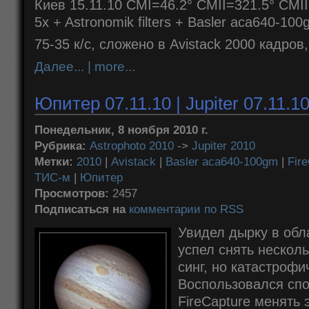
Киев 15.11.10
CMI=46.2° CMII=321.5° CMII
5x + Astronomik filters + Basler aca640-10
75-35 к/с, сложено в Avistack 2000 кадров
Далее... | more...
Юпитер 07.11.10 | Jupiter 07.11.1
Понедельник, 8 ноября 2010 г.
Рубрика:
Astrophoto 2010
->
Jupiter 2010
Метки:
2010
|
Avistack
|
Basler aca640-100gm
|
Fir
ТИС-м
|
Юпитер
Просмотров:
2457
Подписаться на
комментарии по RSS
Увидел дырку в обл
успел снять нескол
синг, но катастрофи
Воспользовался сп
FireCapture менять 