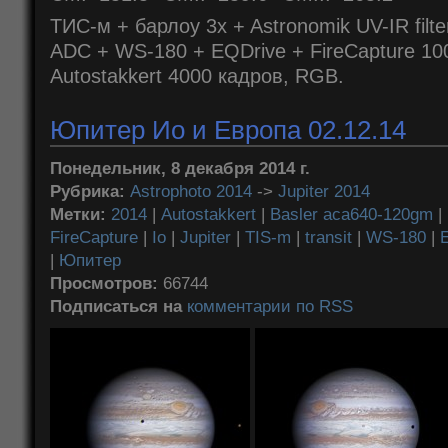
ТИС-м + барлоу 3x + Astronomik UV-IR fil
ADC + WS-180 + EQDrive + FireCapture 100
Autostakkert 4000 кадров, RGB.
Юпитер Ио и Европа 02.12.14
Понедельник, 8 декабря 2014 г.
Рубрика:
Astrophoto 2014
->
Jupiter 2014
Метки:
2014
|
Autostakkert
|
Basler aca640-120gm
|
FireCapture
|
Io
|
Jupiter
|
TIS-m
|
transit
|
WS-180
|
|
Юпитер
Просмотров:
66744
Подписаться на
комментарии по RSS