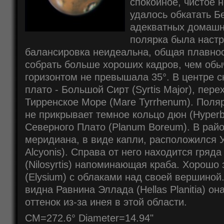
спокойное, чистое н
удалось обкатать Б
адекватных домашн
полярка была настр
балансировка неидеальна, общая плавно
собрать больше хороших кадров, чем обы
горизонтом не превышала 35°. В центре 
плато - Большой Сирт (Syrtis Major), пер
Тирренское Море (Mare Tyrrhenum). Поля
не прикрывает темное кольцо дюн (Hyperb
Северного Плато (Planum Boreum). В рай
меридиана, в виде капли, расположился 
Alcyonis). Справа от него находится гряд
(Nilosyrtis) напоминающая краба. Хорошо
(Elysium) с облаками над своей вершино
видна Равнина Эллада (Hellas Planitia) о
оттенок из-за инея в этой области.
CM=272.6° Diameter=14.94"