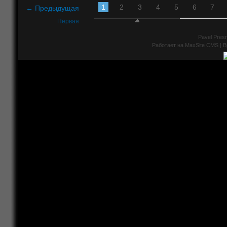
1
2
3
4
5
6
7
← Предыдущая
Первая
Pavel Presn
Работает на
MaxSite CMS
| В