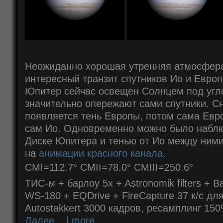
Неожиданно хорошая утренняя атмосфера
интересный транзит спутников Ио и Европ
Юпитер сейчас освещен Солнцем под угл
значительно опережают сами спутники. С
появляется тень Европы, потом сама Евро
сам Ио. Одновременно можно было наблю
Диске Юпитера и тенью от Ио между ними
на
анимации красного канала
.
CMI=112.7° CMII=78.0° CMIII=250.6°
ТИС-м + барлоу 5x + Astronomik filters + 
WS-180 + EQDrive + FireCapture 37 к/с дл
Autostakkert 3000 кадров, ресамплинг 15
Далее... | more...