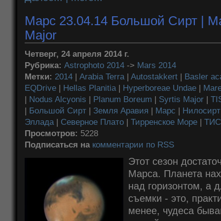
Марс 23.04.14 Большой Сирт | Mar
Major
Четверг, 24 апреля 2014 г.
Рубрика:
Astrophoto 2014
->
Mars 2014
Метки:
2014
|
Arabia Terra
|
Autostakkert
|
Basler a
EQDrive
|
Hellas Planitia
|
Hyperboreae Undae
|
Mare
|
Nodus Alcyonis
|
Planum Boreum
|
Syrtis Major
|
TI
|
Большой Сирт
|
Земля Аравия
|
Марс
|
Нилосирт
Эллада
|
Северное Плато
|
Тирренское Море
|
ТИС
Просмотров:
5228
Подписаться на
комментарии по RSS
Этот сезон достато
Марса. Планета нах
над горизонтом, а 
съемки - это, практ
менее, чудеса быва