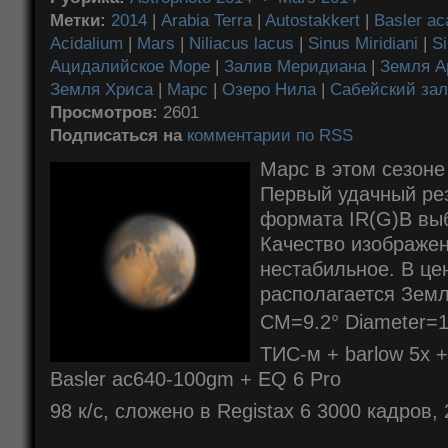
Метки:
2014
|
Arabia Terra
|
Autostakkert
|
Basler a
Acidalium
|
Mars
|
Niliacus lacus
|
Sinus Miridiani
|
S
Ацидалийское Море
|
Залив Меридиана
|
Земля А
Земля Хриса
|
Марс
|
Озеро Нила
|
Сабейский за
Просмотров:
2601
Подписаться на
комментарии по RSS
Марс в этом сезоне 
Первый удачный резу
формата IR(G)B выб
Качество изображен
нестабильное. В це
располагается Земл
CM=9.2° Diameter=1
ТИС-м + barlow 5x + 
Basler ac640-100gm + EQ 6 Pro
98 к/с, сложено в Registax 6 3000 кадров,