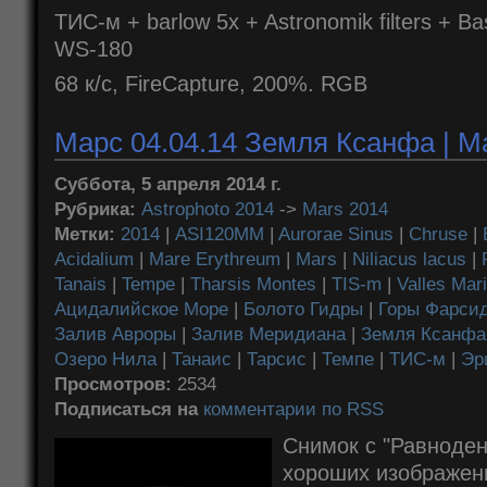
ТИС-м + barlow 5x + Astronomik filters + B
WS-180
68 к/с, FireCapture, 200%. RGB
Марс 04.04.14 Земля Ксанфа | Ma
Суббота, 5 апреля 2014 г.
Рубрика:
Astrophoto 2014
->
Mars 2014
Метки:
2014
|
ASI120MM
|
Aurorae Sinus
|
Chruse
|
Acidalium
|
Mare Erythreum
|
Mars
|
Niliacus lacus
|
Tanais
|
Tempe
|
Tharsis Montes
|
TIS-m
|
Valles Mari
Ацидалийское Море
|
Болото Гидры
|
Горы Фарси
Залив Авроры
|
Залив Меридиана
|
Земля Ксанфа
Озеро Нила
|
Танаис
|
Тарсиc
|
Темпе
|
ТИС-м
|
Эр
Просмотров:
2534
Подписаться на
комментарии по RSS
Снимок с "Равноден
хороших изображени