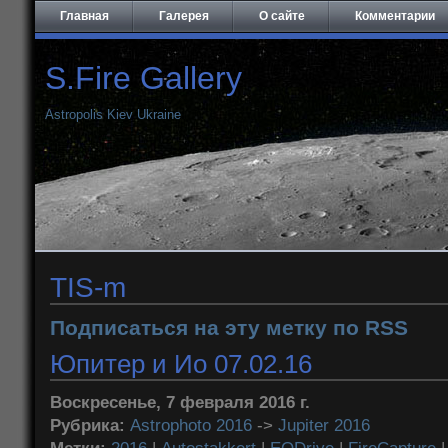
Главная
Галерея
О сайте
Комментарии
S.Fire Gallery
Astropolis Kiev Ukraine
TIS-m
Подписаться на эту метку по RSS
Юпитер и Ио 07.02.16
Воскресенье, 7 февраля 2016 г.
Рубрика:
Astrophoto 2016
->
Jupiter 2016