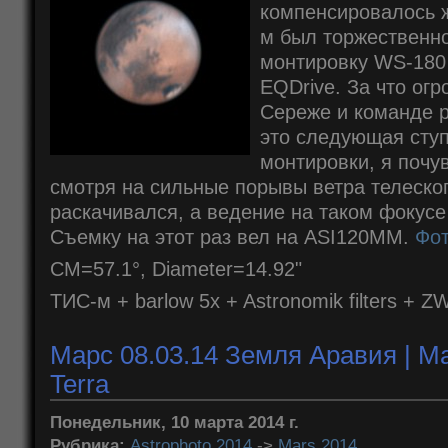
компенсировалось 
м был торжественн
монтировку WS-180
EQDrive. За что ог
Сереже и команде р
это следующая ступ
монтировки, я почу
смотря на сильные порывы ветра телескоп
раскачивался, а ведение на таком фокусе
Съемку на этот раз вел на ASI120MM.
Фот
CM=57.1°, Diameter=14.92"
ТИС-м + barlow 5x + Astronomik filters 
Марс 08.03.14 Земля Аравия | Ma
Terra
Понедельник, 10 марта 2014 г.
Рубрика:
Astrophoto 2014
->
Mars 2014