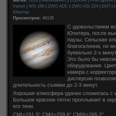
Метки:
2016
|
Autostakkert
|
EQDrive
|
FireCapture
transit
|
WS-180
|
ZWO ADC
|
ZWO ASI 224
|
БКП
|
Юпитер
Просмотров:
46135
С удовольствием в
Юпитера, после вы
паузы. Сельская ат
благосклонна, но м
буквально 2-х мину
Это было бы невозм
оборудования. Цвет
камера с корректо
дисперсии позволяе
длительность съемки до 2-3 минут.
Хорошая атмосфера удачно сложилась с 
Большое красное пятно проплывает в окр
его тени.
CMI=151.5° CMII=259.6° CMIII=265.2°