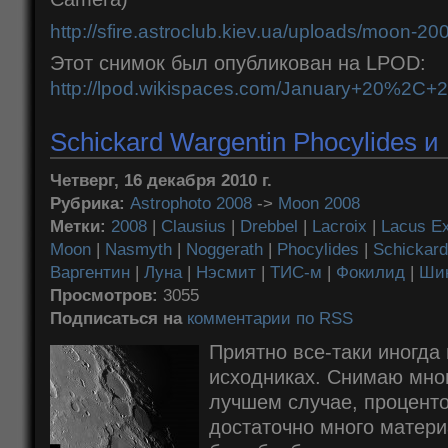
http://sfire.astroclub.kiev.ua/uploads/moon-200
Этот снимок был опубликован на LPOD:
http://lpod.wikispaces.com/January+20%2C+
Schickard Wargentin Phocylides и
Четверг, 16 декабря 2010 г.
Рубрика:
Astrophoto 2008
->
Moon 2008
Метки:
2008
|
Clausius
|
Drebbel
|
Lacroix
|
Lacus Ex
Moon
|
Nasmyth
|
Noggerath
|
Phocylides
|
Schickard
Варгентин
|
Луна
|
Нэсмит
|
ТИС-м
|
Фокилид
|
Ши
Просмотров:
3055
Подписаться на
комментарии по RSS
Приятно все-таки иногда 
исходниках. Снимаю мног
лучшем случае, проценто
достаточно много матери