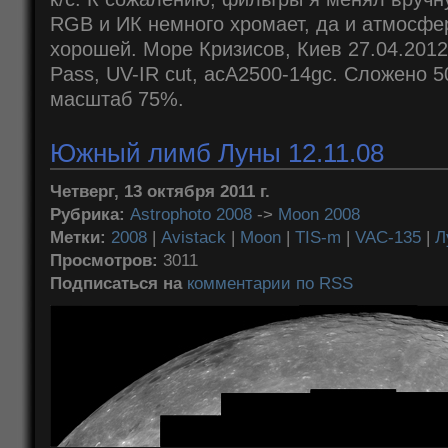
RGB и ИК немного хромает, да и атмосфе
хорошей. Море Кризисов, Киев 27.04.2012
Pass, UV-IR cut, acA2500-14gc. Сложено 50
масштаб 75%.
Южный лимб Луны 12.11.08
Четверг, 13 октября 2011 г.
Рубрика:
Astrophoto 2008
->
Moon 2008
Метки:
2008
|
Avistack
|
Moon
|
TIS-m
|
VAC-135
|
Л
Просмотров:
3011
Подписаться на
комментарии по RSS