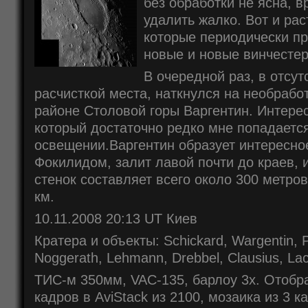
без обработки не ясна, в
удалить жалко. Вот и рас
которые периодически пр
новые и новые винчестер
В очередной раз, в отсу
расчисткой места, наткнулся на необраб
районе Столовой горы Варгентин. Интере
который достаточно редко мне попадаетс
освещении.Варгентин образует интересно
Фокилидом, залит лавой почти до краев, 
стенок составляет всего около 300 метро
км.
10.11.2008 20:13 UT Киев
Кратера и объекты: Schickard, Wargentin, 
Noggerath, Lehmann, Drebbel, Clausius, Lacu
ТИС-м 350мм, VAC-135, барлоу 3x. Отобр
кадров в AviStack из 2100, мозаика из 3 к