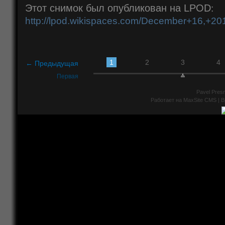
Этот снимок был опубликован на LPOD
:
http://lpod.wikispaces.com/December+16,+20
1
2
3
4
← Предыдущая
Первая
Pavel Presn
Работает на
MaxSite CMS
| В