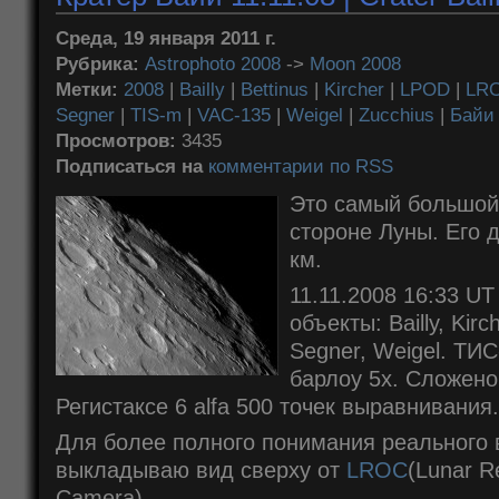
Среда, 19 января 2011 г.
Рубрика:
Astrophoto 2008
->
Moon 2008
Метки:
2008
|
Bailly
|
Bettinus
|
Kircher
|
LPOD
|
LR
Segner
|
TIS-m
|
VAC-135
|
Weigel
|
Zucchius
|
Байи
Просмотров:
3435
Подписаться на
комментарии по RSS
Это самый большой
стороне Луны. Его 
км.
11.11.2008 16:33 U
объекты: Bailly, Kirc
Segner, Weigel. ТИ
барлоу 5x. Сложено
Регистаксе 6 alfa 500 точек выравнивания.
Для более полного понимания реального 
выкладываю вид сверху от
LROC
(Lunar R
Camera)