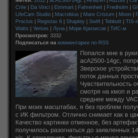
Метки:
2012
|
acA2500-14gc
|
Alhazen
|
Auzout
|
Ca
Crile
|
Da Vinci
|
Eimmart
|
Fahrenheit
|
Fredholm
|
Gl
LifeCam Studio
|
Macrobius
|
Mare Crisium
|
Moon
|
P
Proclus
|
Registax 6
|
Shapley
|
Swift
|
Tebbutt
|
TIS-
Watts
|
Yerkes
|
Луна
|
Море Кризисов
|
ТИС-м
Просмотров:
3332
Подписаться на
комментарии по RSS
Попался мне в руки
acA2500-14gc, попр
Зверское устройств
поток данных прост
Чувствительность о
смотря на кмоп и ра
среднее между VAC-
При моих масштабах, я без проблем полу
с ИК фильтром. Отлично снимает как в цвет
Качество картинки отменное, без артефак
получилось разогнаться до заявленных 14,
к/с. К сожалению, фильтры я менял вручн