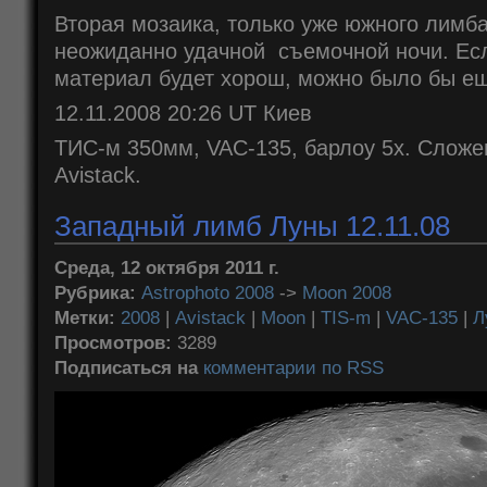
Вторая мозаика, только уже южного лимба
неожиданно удачной съемочной ночи. Если
материал будет хорош, можно было бы ещ
12.11.2008 20:26 UT Киев
ТИС-м 350мм, VAC-135, барлоу 5x. Сложе
Avistack.
Западный лимб Луны 12.11.08
Среда, 12 октября 2011 г.
Рубрика:
Astrophoto 2008
->
Moon 2008
Метки:
2008
|
Avistack
|
Moon
|
TIS-m
|
VAC-135
|
Л
Просмотров:
3289
Подписаться на
комментарии по RSS