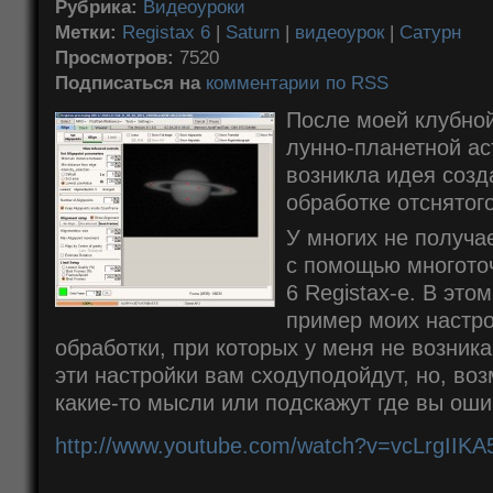
Рубрика:
Видеоуроки
Метки:
Registax 6
|
Saturn
|
видеоурок
|
Сатурн
Просмотров:
7520
Подписаться на
комментарии по RSS
После моей клубной
лунно-планетной а
возникла идея соз
обработке отснятог
У многих не получа
с помощью многото
6 Registax-е. В это
пример моих настро
обработки, при которых у меня не возника
эти настройки вам сходуподойдут, но, воз
какие-то мысли или подскажут где вы оши
http://www.youtube.com/watch?v=vcLrgIIKA