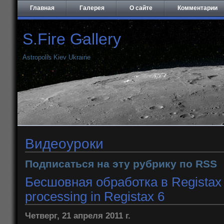
Главная
Галерея
О сайте
Комментарии
S.Fire Gallery
Astropolis Kiev Ukraine
Видеоуроки
Подписаться на эту рубрику по RSS
Бесшовная обработка в Registax 
processing in Registax 6
Четверг, 21 апреля 2011 г.