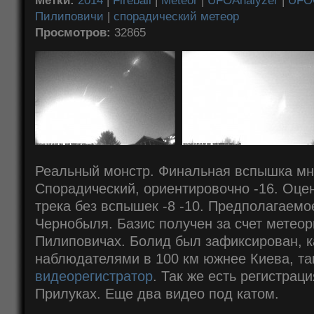
Метки:
2014
|
Fireball
|
Meteor
|
UFOAnalyzer
|
UFO
Пилиповичи
|
спорадический метеор
Просмотров:
32865
Реальный монстр. Финальная вспышка мн
Спорадический, ориентировочно -16. Оцен
трека без вспышек -8 -10. Предполагаемо
Чернобыля. Базис получен за счет метео
Пилиповичах. Болид был зафиксирован, 
наблюдателями в 100 км южнее Киева, та
видеорегистратор
. Так же есть регистрац
Прилуках. Еще два видео под катом.