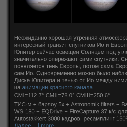
Неожиданно хорошая утренняя атмосфера
интересный транзит спутников Ио и Европ
Юпитер сейчас освещен Солнцем под угл
значительно опережают сами спутники. С
появляется тень Европы, потом сама Евро
сам Ио. Одновременно можно было наблю
Диске Юпитера и тенью от Ио между ними
на
анимации красного канала
.
CMI=112.7° CMII=78.0° CMIII=250.6°
ТИС-м + барлоу 5x + Astronomik filters + 
WS-180 + EQDrive + FireCapture 37 к/с дл
Autostakkert 3000 кадров, ресамплинг 15
Далее... | more...