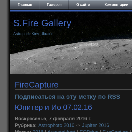
Главная
Галерея
О сайте
Комментарии
S.Fire Gallery
Astropolis Kiev Ukraine
FireCapture
Подписаться на эту метку по RSS
Юпитер и Ио 07.02.16
Воскресенье, 7 февраля 2016 г.
Рубрика:
Astrophoto 2016
->
Jupiter 2016