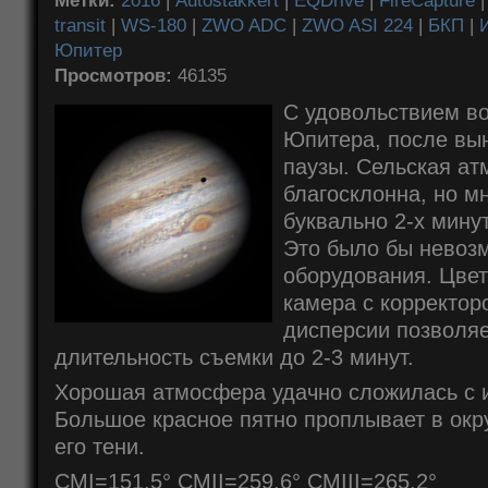
Метки:
2016
|
Autostakkert
|
EQDrive
|
FireCapture
transit
|
WS-180
|
ZWO ADC
|
ZWO ASI 224
|
БКП
|
Юпитер
Просмотров:
46135
С удовольствием в
Юпитера, после вы
паузы. Сельская ат
благосклонна, но м
буквально 2-х мину
Это было бы невозм
оборудования. Цвет
камера с корректо
дисперсии позволяе
длительность съемки до 2-3 минут.
Хорошая атмосфера удачно сложилась с 
Большое красное пятно проплывает в окр
его тени.
CMI=151.5° CMII=259.6° CMIII=265.2°