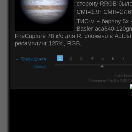
сторону RRGB было
CMI=1.9° CMII=27.6
ТИС-м + барлоу 5x + 
Basler aca640-120g
FireCapture 78 к/с для R, сложено в Autost
ресамплинг 125%, RGB.
1
2
3
4
5
6
7
← Предыдущая
Первая
Pavel Presn
Работает на
MaxSite CMS
| В