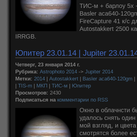
ТИС-м + барлоу 5x + 
Basler aca640-120g
FireCapture 41 к/с 
Autostakkert 2500 
IRRGB.
Юпитер 23.01.14 | Jupiter 23.01.1
Четверг, 23 января 2014 г.
Рубрика:
Astrophoto 2014
->
Jupiter 2014
Метки:
2014
|
Autostakkert
|
Basler aca640-120gm
|
|
TIS-m
|
МКП
|
ТИС-м
|
Юпитер
Просмотров:
2430
Подписаться на
комментарии по RSS
Окно в облачнсти б
удалось снять один
мой взгляд, и цвета
смотрятся более ес