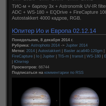
ТИС-м + барлоу 3x + Astronomik UV-IR fil
ADC + WS-180 + EQDrive + FireCapture 100
Autostakkert 4000 кадров, RGB.
Юпитер Ио и Европа 02.12.14
Понедельник, 8 декабря 2014 г.
Рубрика:
Astrophoto 2014
->
Jupiter 2014
Метки:
2014
|
Autostakkert
|
Basler aca640-120gm
|
FireCapture
|
Io
|
Jupiter
|
TIS-m
|
transit
|
WS-180
|
|
Юпитер
Просмотров:
66744
Подписаться на
комментарии по RSS