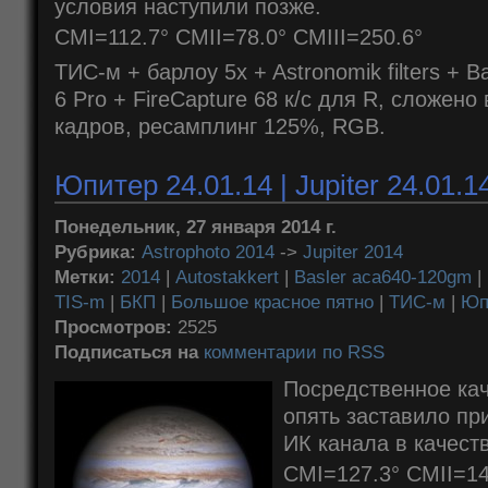
условия наступили позже.
CMI=112.7° CMII=78.0° CMIII=250.6°
ТИС-м + барлоу 5x + Astronomik filters + 
6 Pro + FireCapture 68 к/с для R, сложено 
кадров, ресамплинг 125%, RGB.
Юпитер 24.01.14 | Jupiter 24.01.1
Понедельник, 27 января 2014 г.
Рубрика:
Astrophoto 2014
->
Jupiter 2014
Метки:
2014
|
Autostakkert
|
Basler aca640-120gm
|
TIS-m
|
БКП
|
Большое красное пятно
|
ТИС-м
|
Юп
Просмотров:
2525
Подписаться на
комментарии по RSS
Посредственное ка
опять заставило пр
ИК канала в качеств
CMI=127.3° CMII=14