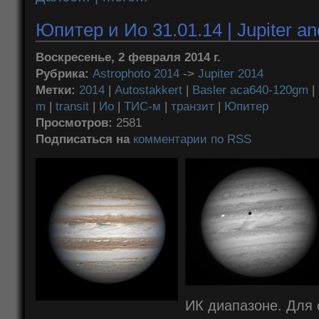
Юпитер и Ио 31.01.14 | Jupiter an
Воскресенье, 2 февраля 2014 г.
Рубрика:
Astrophoto 2014
->
Jupiter 2014
Метки:
2014
|
Autostakkert
|
Basler aca640-120gm
|
m
|
transit
|
Ио
|
ТИС-м
|
транзит
|
Юпитер
Просмотров:
2581
Подписаться на
комментарии по RSS
ИК диапазоне. Для 