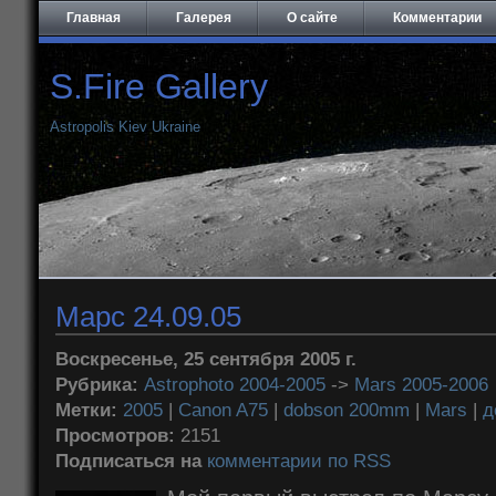
Главная
Галерея
О сайте
Комментарии
S.Fire Gallery
Astropolis Kiev Ukraine
Марс 24.09.05
Воскресенье, 25 сентября 2005 г.
Рубрика:
Astrophoto 2004-2005
->
Mars 2005-2006
Метки:
2005
|
Canon A75
|
dobson 200mm
|
Mars
|
д
Просмотров:
2151
Подписаться на
комментарии по RSS