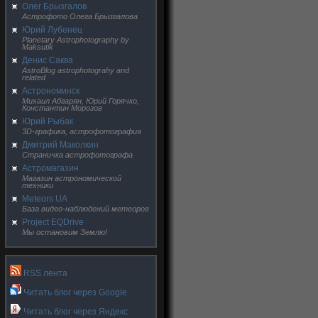
Олег Брызгалов
Астрофото Олега Брызгалова
Юрий Лубенец
Planetary Astrophotography by
Maksutik
Денис Саква
AstroBlog astrophotograhy and
related
Астрономинск
Михаил Абгарян, Юрий Горячко,
Константин Морозов
Юрий Рыбак
3D-графика, астрофотография
Дмитрий Маколкин
Страничка астрофотографа
Астромагазин
Магазин астрономической
техники
Meteors UA
База видео-наблюдений метеоров
Project EQDrive
Мы остановим Землю!
RSS лента
Читать блог через Google
Читать блог через Яндекс