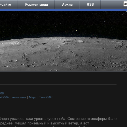
 сайте
Комментарии
Архив
RSS
008
al-250K
|
анимация
|
Марс
|
Тал-250К
Вчера удалось таки урвать кусок неба. Состояние атмосферы было
среднее, мешал приземный и высотный ветер, а вот