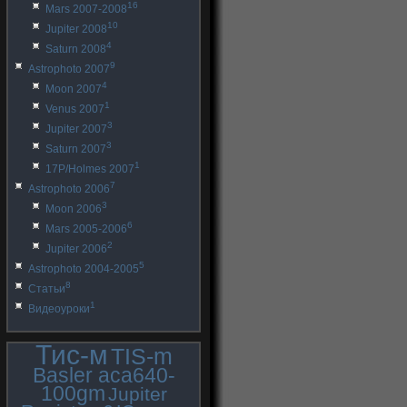
16
Mars 2007-2008
10
Jupiter 2008
4
Saturn 2008
9
Astrophoto 2007
4
Moon 2007
1
Venus 2007
3
Jupiter 2007
3
Saturn 2007
1
17P/Holmes 2007
7
Astrophoto 2006
3
Moon 2006
6
Mars 2005-2006
2
Jupiter 2006
5
Astrophoto 2004-2005
8
Статьи
1
Видеоуроки
Тис-м
TIS-m
Basler aca640-
100gm
Jupiter