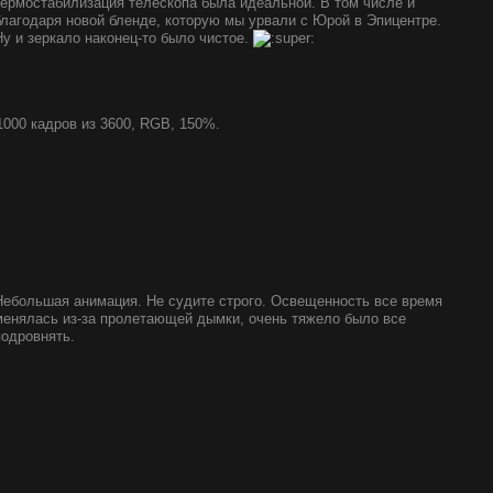
термостабилизация телескопа была идеальной. В том числе и
благодаря новой бленде, которую мы урвали с Юрой в Эпицентре.
Ну и зеркало наконец-то было чистое.
1000 кадров из 3600, RGB, 150%.
Небольшая анимация. Не судите строго. Освещенность все время
менялась из-за пролетающей дымки, очень тяжело было все
подровнять.