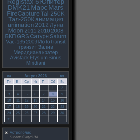
Registax 6
Юпитер
DMK21
Марс
Mars
FireCapture
Tal-250K
Тал-250К
анимация
animation
2012
Луна
Moon
2011
2010
2008
БКП
GRS
Сатурн
Saturn
Vac-135
2009
Ио
Io
transit
транзит
Залив
Меридиана
кратер
Avistack
Elysium
Sinus
Miridiani
««
Август 2026
»»
Пн
Вт
Ср
Чт
Пт
Сб
Вс
1
2
3
4
5
6
7
8
9
10
11
12
13
14
15
16
17
18
19
20
21
22
23
24
25
26
27
28
29
30
31
Астрополис
Киевский клуб ЛА