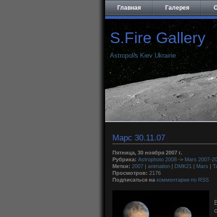
Главная
Галерея
О
S.Fire Gallery
Astropolis Kiev Ukraine
Марс 30.11.07
Пятница, 30 ноября 2007 г.
Рубрика:
Astrophoto 2008
->
Mars 2007-2
Метки:
2007
|
animation
|
DMK21
|
Mars
|
T
Просмотров:
2176
Подписаться на
комментарии по RSS