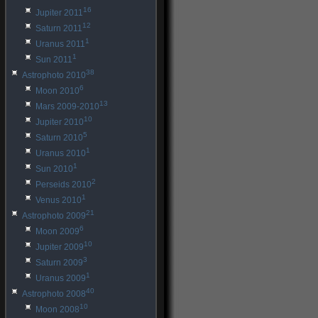
16
Jupiter 2011
12
Saturn 2011
1
Uranus 2011
1
Sun 2011
38
Astrophoto 2010
6
Moon 2010
13
Mars 2009-2010
10
Jupiter 2010
5
Saturn 2010
1
Uranus 2010
1
Sun 2010
2
Perseids 2010
1
Venus 2010
21
Astrophoto 2009
6
Moon 2009
10
Jupiter 2009
3
Saturn 2009
1
Uranus 2009
40
Astrophoto 2008
10
Moon 2008