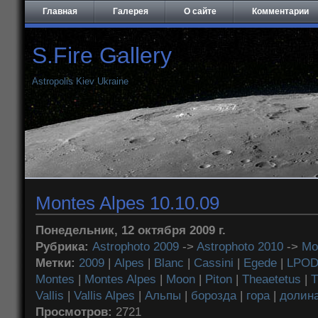
Главная
Галерея
О сайте
Комментарии
S.Fire Gallery
Astropolis Kiev Ukraine
Montes Alpes 10.10.09
Понедельник, 12 октября 2009 г.
Рубрика:
Astrophoto 2009
->
Astrophoto 2010
->
Mo
Метки:
2009
|
Alpes
|
Blanc
|
Cassini
|
Egede
|
LPO
Montes
|
Montes Alpes
|
Moon
|
Piton
|
Theaetetus
|
T
Vallis
|
Vallis Alpes
|
Альпы
|
борозда
|
гора
|
долин
Просмотров:
2721