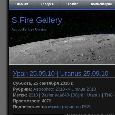
Главная
Галерея
О сайте
Комментарии
S.Fire Gallery
Astropolis Kiev Ukraine
Уран 25.09.10 | Uranus 25.09.10
Суббота, 25 сентября 2010 г.
Рубрика:
Astrophoto 2010
->
Uranus 2010
Метки:
2010
|
Basler aca640-100gm
|
Uranus
|
ТИС-
Просмотров:
4076
Подписаться на
комментарии по RSS