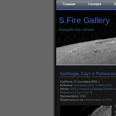
Главная
Галерея
О
S.Fire Gallery
Astropolis Kiev Ukraine
Беббидж, Саут и Робинcон 1
Суббота, 17 сентября 2011 г.
Рубрика:
Astrophoto 2011
->
Moon 2011
Метки:
2011
|
Avistack
|
Babbage
|
Basler 
Робинсон
|
Саут
|
Тис-М
Просмотров:
2366
Подписаться на
комментарии по RSS