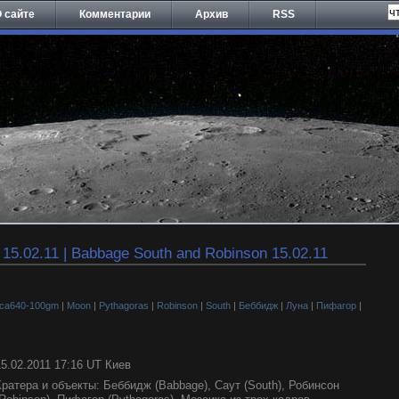
 сайте
Комментарии
Архив
RSS
5.02.11 | Babbage South and Robinson 15.02.11
aca640-100gm
|
Moon
|
Pythagoras
|
Robinson
|
South
|
Беббидж
|
Луна
|
Пифагор
|
15.02.2011 17:16 UT Киев
Кратера и объекты: Беббидж (Babbage), Саут (South), Робинcон