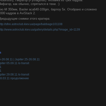
(Robinson), Пифагор (Pythagoras). Мозаика из трех кадров.
Пифагор, как обычно, cпрятался в тени. :)
Тис-М 350мм, Basler aca640-100gm, барлоу 5x. Отобрано и сложено
2000 кадров в AviStack 2.
Предыдущие снимки этого кратера:
ttp://sfire.astroclub.kiev.ua/page/babbage101108
ttp://www.astroclub.kiev.ua/gallery/details.php?image_id=1139
s
6.08.11 | Jupiter 25-26.08.11
ter 05.09.11 Io transit
11
11
ter 29.08.11 Io transit
 08.03.11 продолжение
1