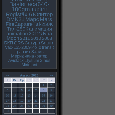
Basler aca640-
100gm
Jupiter
Registax 6
Юпитер
DMK21
Марс
Mars
FireCapture
Tal-250K
Тал-250К
анимация
animation
2012
Луна
Moon
2011
2010
2008
БКП
GRS
Сатурн
Saturn
Vac-135
2009
Ио
Io
transit
транзит
Залив
Меридиана
кратер
Avistack
Elysium
Sinus
Miridiani
««
Август 2026
»»
Пн
Вт
Ср
Чт
Пт
Сб
Вс
1
2
3
4
5
6
7
8
9
10
11
12
13
14
15
16
17
18
19
20
21
22
23
24
25
26
27
28
29
30
31