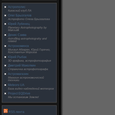
Астрополис
Киевский клуб ЛА
Олег Брызгалов
Астрофото Олега Брызгалова
Юрий Лубенец
Planetary Astrophotography by
Maksutik
Денис Саква
AstroBlog astrophotograhy and
related
Астрономинск
Михаил Абгарян, Юрий Горячко,
Константин Морозов
Юрий Рыбак
3D-графика, астрофотография
Дмитрий Маколкин
Страничка астрофотографа
Астромагазин
Магазин астрономической
техники
Meteors UA
База видео-наблюдений метеоров
Project EQDrive
Мы остановим Землю!
RSS лента