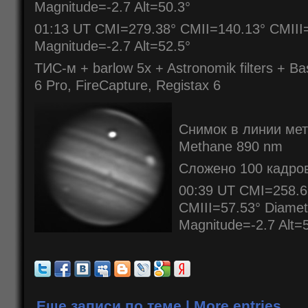
Magnitude=-2.7 Alt=50.3°
01:13 UT CMI=279.38° CMII=140.13° CMIII
Magnitude=-2.7 Alt=52.5°
ТИС-м + barlow 5x + Astronomik filters + 
6 Pro, FireCapture, Registax 6
Снимок в линии ме
Methane 890 nm
Сложено 100 кадров
00:39 UT CMI=258.6
CMIII=57.53° Diamet
Magnitude=-2.7 Alt=
Еще записи по теме | More entries