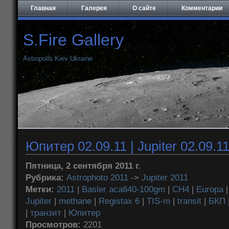
Главная
Галерея
О сайте
Комментарии
S.Fire Gallery
Astropolis Kiev Ukraine
Юпитер 02.09.11 | Jupiter 02.09.1
Пятница, 2 сентября 2011 г.
Рубрика:
Astrophoto 2011
->
Jupiter 2011
Метки:
2011
|
Basler aca640-100gm
|
CH4
|
Europa
Jupiter
|
methane
|
Registax 6
|
TIS-m
|
transit
|
БКП
|
транзит
|
Юпитер
Просмотров:
2201