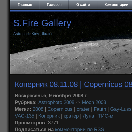
Главная
Галерея
О сайте
Комментарии
S.Fire Gallery
Astropolis Kiev Ukraine
Коперник 08.11.08 | Copernicus 08
Воскресенье, 9 ноября 2008 г.
Рубрика:
Astrophoto 2008
->
Moon 2008
Метки:
2008
|
Copernicus
|
crater
|
Fauth
|
Gay-Luss
VAC-135
|
Коперник
|
кратер
|
Луна
|
ТИС-м
Просмотров:
3771
Подписаться на
комментарии по RSS