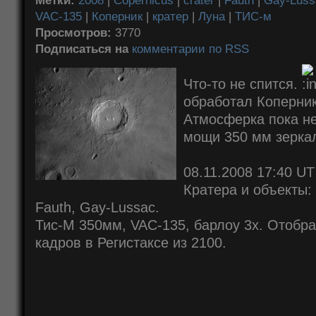
Метки:
2008
|
Copernicus
|
crater
|
Fauth
|
Gay-Luss
VAC-135
|
Коперник
|
кратер
|
Луна
|
ТИС-м
Просмотров:
3770
Подписаться на
комментарии по RSS
Что-то не спится.
обработал Коперник
Атмосферка пока не
мощи 350 мм зерка
08.11.2008 17:40 UT
Кратера и объекты: 
Fauth, Gay-Lussac.
Тис-М 350мм, VAC-135, барлоу 3x. Отобра
кадров в Регистаксе из 2100.