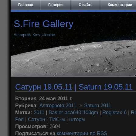
Главная
Галерея
О сайте
Комментарии
S.Fire Gallery
Astropolis Kiev Ukraine
Сатурн 19.05.11 | Saturn 19.05.11
Вторник, 24 мая 2011 г.
Рубрика:
Astrophoto 2011
->
Saturn 2011
Метки:
2011
|
Basler aca640-100gm
|
Registax 6
|
R
Рея
|
Сатурн
|
ТИС-м
|
шторм
Просмотров:
2604
Подписаться на
комментарии по RSS