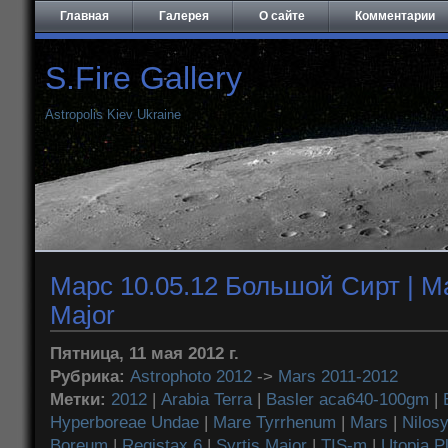
Главная
Галерея
О сайте
Комментарии
S.Fire Gallery
Astropolis Kiev Ukraine
Марс 10.05.12 Большой Сирт | Mar
Major
Пятница, 11 мая 2012 г.
Рубрика:
Astrophoto 2012
->
Mars 2011-2012
Метки:
2012
|
Arabia Terra
|
Basler aca640-100gm
|
Hyperboreae Undae
|
Mare Tyrrhenum
|
Mars
|
Nilosy
Boreum
|
Registax 6
|
Syrtis Major
|
TIS-m
|
Utopia Pl