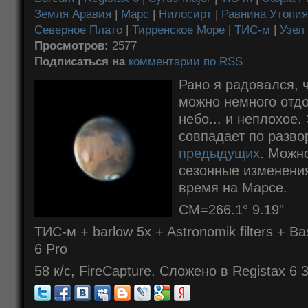
Земля Аравия
|
Марс
|
Нилосирт
|
Равнина Утопия
Северное Плато
|
Тирренское Море
|
ТИС-м
|
Узел
Просмотров:
2577
Подписаться на
комментарии по RSS
Рано я радовался, ч
можно немного отдо
небо... и неплохое.
совпадает по разво
предыдущих
. Можно
сезонные изменения
время на Марсе.
CM=266.1° 9.19"
ТИС-м + barlow 5x + Astronomik filters + 
6 Pro
58 к/с, FireCapture. Cложено в Registax 6