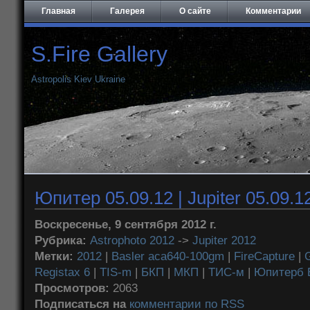
Главная
Галерея
О сайте
Комментарии
S.Fire Gallery
Astropolis Kiev Ukraine
Юпитер 05.09.12 | Jupiter 05.09.1
Воскресенье, 9 сентября 2012 г.
Рубрика:
Astrophoto 2012
->
Jupiter 2012
Метки:
2012
|
Basler aca640-100gm
|
FireCapture
|
Registax 6
|
TIS-m
|
БКП
|
МКП
|
ТИС-м
|
Юпитерб 
Просмотров:
2063
Подписаться на
комментарии по RSS