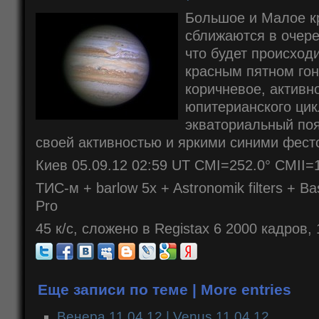
Большое и Малое к
сближаются в очере
что будет происход
красным пятном гон
коричневое, активн
юпитерианского ци
экваториальный по
своей активностью и яркими синими фест
Киев 05.09.12 02:59 UT CMI=252.0° CMII=1
ТИС-м + barlow 5x + Astronomik filters + B
Pro
45 к/с, сложено в Registax 6 2000 кадров
Еще записи по теме | More entries
Венера 11.04.12 | Venus 11.04.12