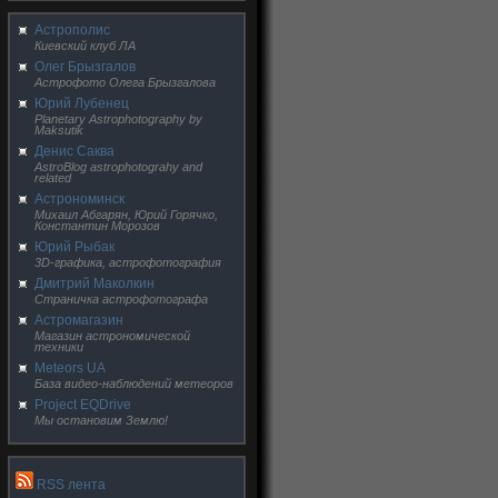
Астрополис
Киевский клуб ЛА
Олег Брызгалов
Астрофото Олега Брызгалова
Юрий Лубенец
Planetary Astrophotography by
Maksutik
Денис Саква
AstroBlog astrophotograhy and
related
Астрономинск
Михаил Абгарян, Юрий Горячко,
Константин Морозов
Юрий Рыбак
3D-графика, астрофотография
Дмитрий Маколкин
Страничка астрофотографа
Астромагазин
Магазин астрономической
техники
Meteors UA
База видео-наблюдений метеоров
Project EQDrive
Мы остановим Землю!
RSS лента