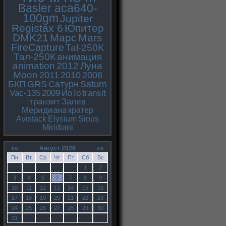
Basler aca640-
100gm
Jupiter
Registax 6
Юпитер
DMK21
Марс
Mars
FireCapture
Tal-250K
Тал-250К
анимация
animation
2012
Луна
Moon
2011
2010
2008
БКП
GRS
Сатурн
Saturn
Vac-135
2009
Ио
Io
transit
транзит
Залив
Меридиана
кратер
Avistack
Elysium
Sinus
Miridiani
««
Август 2026
»»
Пн
Вт
Ср
Чт
Пт
Сб
Вс
1
2
3
4
5
6
7
8
9
10
11
12
13
14
15
16
17
18
19
20
21
22
23
24
25
26
27
28
29
30
31