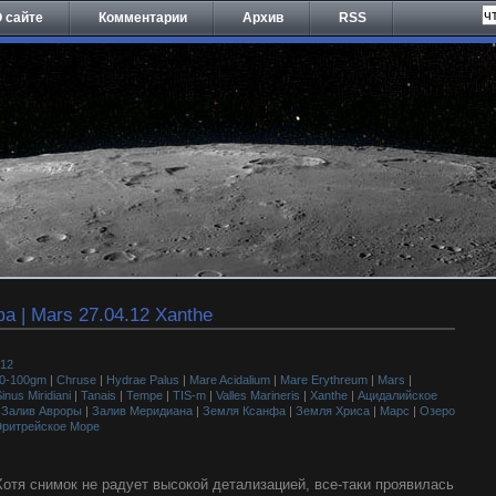
 сайте
Комментарии
Архив
RSS
а | Mars 27.04.12 Xanthe
012
40-100gm
|
Chruse
|
Hydrae Palus
|
Mare Acidalium
|
Mare Erythreum
|
Mars
|
inus Miridiani
|
Tanais
|
Tempe
|
TIS-m
|
Valles Marineris
|
Xanthe
|
Ацидалийское
|
Залив Авроры
|
Залив Меридиана
|
Земля Ксанфа
|
Земля Хриса
|
Марс
|
Озеро
ритрейское Море
Хотя снимок не радует высокой детализацией, все-таки проявилась