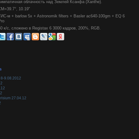
симпатичная облачность над Землей Ксанфа (Xanthe).
CM=39.7°, 10.19"
ТИС-м + barlow 5x + Astronomik filters + Basler ac640-100gm + EQ 6
Pro
60 к/с, сложено в Registax 6 3000 кадров, 200%, RGB.
s
 8-9.08.2012
12
.12
12
risium 27.04.12
2