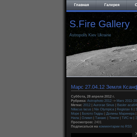
Главная
Галерея
О
S.Fire Gallery
Astropolis Kiev Ukraine
Марс 27.04.12 Земля Ксанф
Суббота, 28 апреля 2012 г.
Рубрика:
Astrophoto 2012
->
Mars 2011-2
Метки:
2012
|
Aurorae Sinus
|
Basler aca6
Niliacus lacus
|
Nix Olympica
|
Registax 6
|
S
Море
|
Болото Гидры
|
Долины Маринера
Нила
|
Олимп
|
Танаис
|
Темпе
|
ТИС-м
|
Э
Просмотров:
2401
Подписаться на
комментарии по RSS