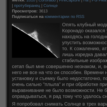
Метки:
2010
|
Coronado
|
FireCapture
|
Ha
|
PG Flea
|
протуберанец
|
Солнце
Просмотров:
3613
Подписаться на
комментарии по RSS
Опять клубный мо
Коронадо оказался у
находясь на голодн
упустить возможнос
то. К сожалению, а
лишь изредка дава
стабильные изображ
сетап был мне совершенно незнаком, и, в
него не все на что он способен. Времени
установку и съемку было недостаточно, 
очень сильно "плыла" и при обработке пр
выравнивание не было возможности. Не 
оправдываться, я рад тому что удалось с
Я попробовал снимать Солнце в трех вари