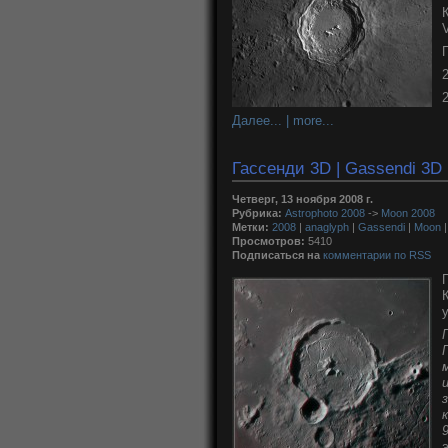
Далее... | more...
Гассенди 3D | Gassendi 3D
Четверг, 13 ноября 2008 г.
Рубрика:
Astrophoto 2008
->
Moon 2008
Метки:
2008
|
anaglyph
|
Gassendi
|
Moon
Просмотров:
5410
Подписаться на
комментарии по RSS