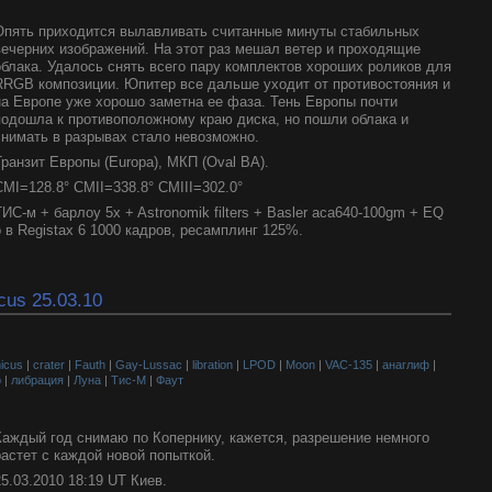
Опять приходится вылавливать считанные минуты стабильных
вечерних изображений. На этот раз мешал ветер и проходящие
облака. Удалось снять всего пару комплектов хороших роликов для
RRGB композиции. Юпитер все дальше уходит от противостояния и
на Европе уже хорошо заметна ее фаза. Тень Европы почти
подошла к противоположному краю диска, но пошли облака и
снимать в разрывах стало невозможно.
Транзит Европы (Europa), МКП (Oval BA).
CMI=128.8° CMII=338.8° CMIII=302.0°
ТИС-м + барлоу 5x + Astronomik filters + Basler aca640-100gm + EQ
но в Registax 6 1000 кадров, ресамплинг 125%.
cus 25.03.10
icus
|
crater
|
Fauth
|
Gay-Lussac
|
libration
|
LPOD
|
Moon
|
VAC-135
|
анаглиф
|
р
|
либрация
|
Луна
|
Тис-М
|
Фаут
Каждый год снимаю по Копернику, кажется, разрешение немного
растет с каждой новой попыткой.
25.03.2010 18:19 UT Киев.