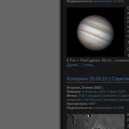
Подписаться на
комментарии по RSS
6 Pro + FireCapture. 60 к/с, сложе
Далее... | more...
Коперник 25.03.10 | Coperni
Вторник, 8 июня 2010 г.
Рубрика:
Astrophoto 2010
->
Moon 2010
Метки:
2010
|
anaglyph
|
animation
|
Copern
анимация
|
Гей-Люссак
|
Коперник
|
крате
Просмотров:
5447
Подписаться на
комментарии по RSS