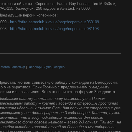
Кратера и объекты: Copernicus, Fauth, Gay-Lussac. Тис-М 350мм,
VAC-135, барлоу-5x. 250 кадров в Avistack из 8000.
Предыдущие версии коперников:
2009 -
http://sfire.astroclub.kiev.ua/page/copernicus060109
2008 -
http://sfire.astroclub.kiev.ua/page/copernicus081108
|
stereo
|
анаглиф
|
Гассенди
|
Луна
|
стерео
Представляю вам совместную рабоду с командой из Белоруссии.
Ко мне обратился Юрий Горячко с предложением объединить
усилия и я согласился. Вот что он пишет на форуме Звездочета:
Предлагаю вашему вниманию нашу совместную с Павлом
Пресняковым работу – кратер Гассенди в стерео…
Я просчитал
моменты идеальных съемок Луны для получения стереопар к уже
имеющимся у нас фотографиям на 3 года вперед. Кстати, нужно
заметить, что в году подходящих моментов для одного
конкретного фото совсем немного – всего 2-3 случая. Так вот, на
9 ноября выпадал хороший случай по Гассенди и мы собирались
это дело снимать. Но погода, как это часто бывает, внесла свои