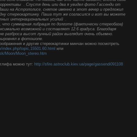
коррективы . Спустя день или два я увидел фото Гассенди от
Паши на Астрополисе, снятое именно в этот вечер и предложил
одну стереокартинку. Паша тут же согласился и вот вы можете
тных интернациональных усилий .
что суммарная либрация по долготе (фактически стереобаза)
аксимально возможной и составляет 12.6 градуса. Благодаря
не разброса высот лунный район выглядит очень объемно.
 выровнял в фотошопе.
зображения и другие стереокартинки минчан можно посмотреть
m/index.php/topic,15501.60.html
или
minsk/Moon/Moon_stereo.htm
аглифа можно тут:
http://sfire.astroclub.kiev.ua/page/gassendi091108