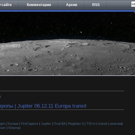
 сайте
Комментарии
Архив
RSS
S
опы | Jupiter 06.12.11 Europa transit
0gm
|
Europa
|
FireCapture
|
Jupiter
|
Oval BA
|
Registax 6
|
TIS-m
|
transit
|
анаглиф
нзит
|
Юпитер