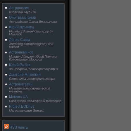
Астрополис
Киевский клуб ЛА
Олег Брызгалов
Астрофото Олега Брызгалова
Юрий Лубенец
Planetary Astrophotography by
Maksutik
Денис Саква
AstroBlog astrophotograhy and
related
Астрономинск
Михаил Абгарян, Юрий Горячко,
Константин Морозов
Юрий Рыбак
3D-графика, астрофотография
Дмитрий Маколкин
Страничка астрофотографа
Астромагазин
Магазин астрономической
техники
Meteors UA
База видео-наблюдений метеоров
Project EQDrive
Мы остановим Землю!
RSS лента