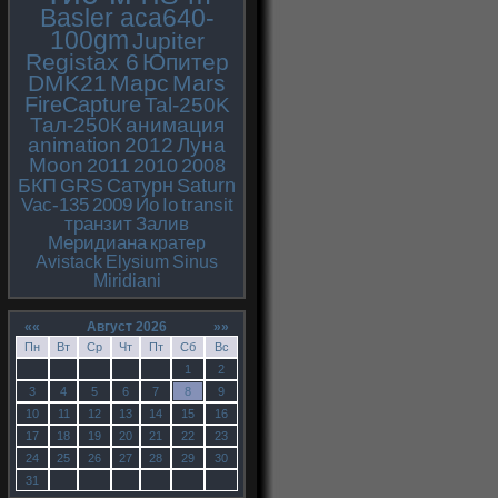
Basler aca640-
100gm
Jupiter
Registax 6
Юпитер
DMK21
Марс
Mars
FireCapture
Tal-250K
Тал-250К
анимация
animation
2012
Луна
Moon
2011
2010
2008
БКП
GRS
Сатурн
Saturn
Vac-135
2009
Ио
Io
transit
транзит
Залив
Меридиана
кратер
Avistack
Elysium
Sinus
Miridiani
««
Август 2026
»»
Пн
Вт
Ср
Чт
Пт
Сб
Вс
1
2
3
4
5
6
7
8
9
10
11
12
13
14
15
16
17
18
19
20
21
22
23
24
25
26
27
28
29
30
31