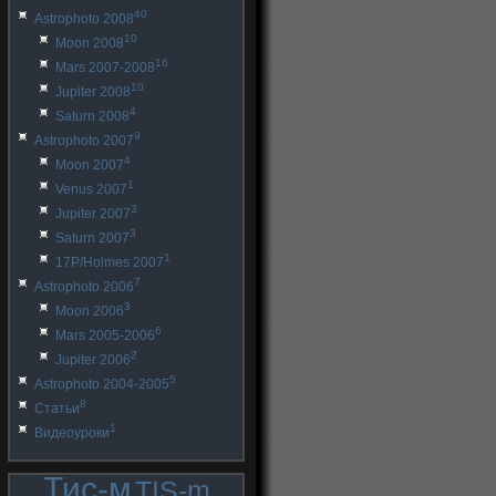
40
Astrophoto 2008
10
Moon 2008
16
Mars 2007-2008
10
Jupiter 2008
4
Saturn 2008
9
Astrophoto 2007
4
Moon 2007
1
Venus 2007
3
Jupiter 2007
3
Saturn 2007
1
17P/Holmes 2007
7
Astrophoto 2006
3
Moon 2006
6
Mars 2005-2006
2
Jupiter 2006
5
Astrophoto 2004-2005
8
Статьи
1
Видеоуроки
Тис-м
TIS-m