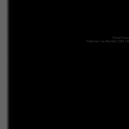
Pavel Presn
Работает на
MaxSite CMS
| В