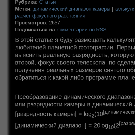
Рубрика:
Статьи
Метки:
динамический диапазон камеры
|
калькул
расчет фокусного расстояния
Просмотров:
2657
Подписаться на
комментарии по RSS
В этой статье я буду размещать калькуля
любителей планетной фотографии. Первы
выяснить реальную разрядность, которую
второй, фокус своего телескопа, по сдел
получения реальных размеров снятого объ
обратиться к какой-либо программе-план
Преобразование динамического диапазона
или разрядности камеры в динамический 
[динамически
[разрядность камеры] = log
(10
2
[разря
[динамический диапазон] = 20log
(2
10