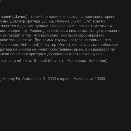
-м
Клавий (Clavius) - третий по величине кратер на видимой стороне
Луны. Диаметр кратера 225 км, глубина 3,5 км. Этот кратер
относится к дреним лунным образованиям с возрастом около 4
миллиардов лет. Ровное дно кратера и низкая высота центрального
пика говорит о том, что возможно оно было сформировано
значительно позже. Два самых круных кратера на снимке - это
Резерфорд (Rutherfurd) и Портер (Porter), все остальные небольшие
кратера на снимке не имеют собственных имен, а называются по
имени основного кратера с добавлением латинской буквы.
Кратера и объекты: Клавий (Clavius), Резерфорд (Rutherfurd),
 барлоу-5x, Astronomik R, 3000 кадров в Avistack из 10000.