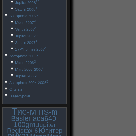
10
Jupiter 2008
4
Saturn 2008
9
Astrophoto 2007
4
Moon 2007
1
Venus 2007
3
Jupiter 2007
3
Saturn 2007
1
17P/Holmes 2007
7
Astrophoto 2006
3
Moon 2006
6
Mars 2005-2006
2
Jupiter 2006
5
Astrophoto 2004-2005
8
Статьи
1
Видеоуроки
Тис-м
TIS-m
Basler aca640-
100gm
Jupiter
Registax 6
Юпитер