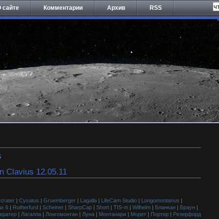
 сайте
Комментарии
Архив
RSS
S
n Clavius 12.05.11
|
crater
|
Cysatus
|
Gruemberger
|
Lagalla
|
LifeCam Studio
|
Longomontanus
|
ax 6
|
Rutherfurd
|
Scheiner
|
SharpCap
|
Short
|
TIS-m
|
Wilhelm
|
Бланкан
|
Браун
|
кратер
|
Лагалла
|
Лонгомонтан
|
Луна
|
Монтанари
|
Морет
|
Портер
|
Резерфорд