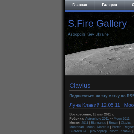
Главная
Галерея
О
S.Fire Gallery
Astropolis Kiev Ukraine
Clavius
Подписаться на эту метку по RS
Луна Клавий 12.05.11 | Moo
Воскресенье, 15 мая 2011 г.
Рубрика:
Astrophoto 2011
->
Moon 2011
Метки:
2011
|
Blancanus
|
Brown
|
Clavius
Montanari
|
Moon
|
Moretus
|
Porter
|
Regist
Вильгельм
|
Грюмбергер
|
Кизат
|
Клавий
|