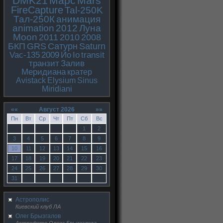
DMK21
Марс
Mars
FireCapture
Tal-250K
Тал-250К
анимация
animation
2012
Луна
Moon
2011
2010
2008
БКП
GRS
Сатурн
Saturn
Vac-135
2009
Ио
Io
transit
транзит
Залив
Меридиана
кратер
Avistack
Elysium
Sinus
Miridiani
««
Август 2026
»»
Пн
Вт
Ср
Чт
Пт
Сб
Вс
1
2
3
4
5
6
7
8
9
10
11
12
13
14
15
16
17
18
19
20
21
22
23
24
25
26
27
28
29
30
31
Астрополис
Киевский клуб ЛА
Олег Брызгалов