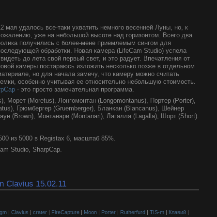
12 мая удалось все-таки ухватить немного весенней Луны, но, к
сожалению, уже на небольшой высоте над горизонтом. Всего два
ролика получились с более-мене приемлемым сингом для
последующей обработки. Новая камера (LifeCam Studio) успела
увидеть до лета свой первый свет, и это радует. Впечатления от
новой камеры постараюсь изложить несколько позже в отдельном
материале, но для начала замечу, что камеру можно считать
емки, особенно учитывая ее относительно небольшую стоимость.
rpCap
- это просто замечательная программа.
), Морет (Moretus), Лонгомонтан (Longomontanus), Портер (Porter),
atus), Грюмбергер (Gruemberger), Бланкан (Blancanus), Шейнер
аун (Brown), Монтанари (Montanari), Лагалла (Lagalla), Шорт (Short).
00 из 5000 в Registax 6, масштаб 85%.
Cam Studio, SharpCap.
n Clavius 15.02.11
0gm
|
Clavius
|
crater
|
FireCapture
|
Moon
|
Porter
|
Rutherfurd
|
TIS-m
|
Клавий
|