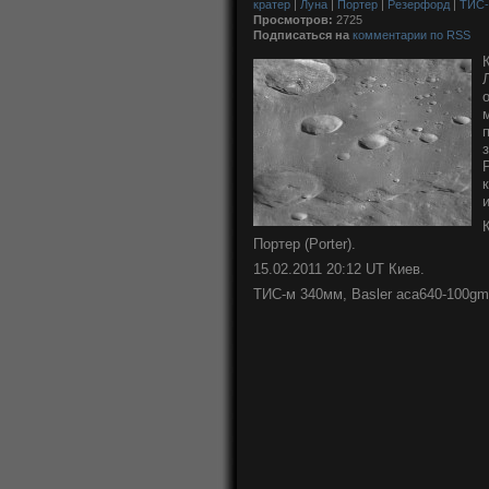
кратер
|
Луна
|
Портер
|
Резерфорд
|
ТИС
Просмотров:
2725
Подписаться на
комментарии по RSS
Портер (Porter).
15.02.2011 20:12 UT Киев.
ТИС-м 340мм, Basler aca640-100gm,