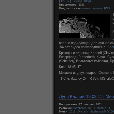
|
ТИС-м
|
Шейнер
|
Шорт
Просмотров:
4953
Подписаться на
комментарии по RSS
вполне подходящей для лунной съ
Захват видео производился в
Sha
Кратеры и объекты: Клавий (Clavius
Резерфорд (Rutherfurd), Кизат (Cys
(Scheiner), Вильгельм (Wilhelm), Бр
Киев 18:45 UT
Мозаика из двух кадров. Сложено 5
ТИС-м, барлоу 2х, IR 807, MS Life
Луна Клавий 15.02.11 | Moo
Воскресенье, 27 февраля 2011 г.
Рубрика:
Astrophoto 2011
->
Moon 2011
Метки:
2011
|
Avistack
|
Basler aca640-10