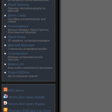
Астрофото Олега Брызгалова
Юрий Лубенец
Planetary Astrophotography by
Maksutik
Денис Саква
AstroBlog astrophotograhy and
related
Астрономинск
Михаил Абгарян, Юрий Горячко,
Константин Морозов
Юрий Рыбак
3D-графика, астрофотография
Дмитрий Маколкин
Страничка астрофотографа
Астромагазин
Магазин астрономической
техники
Meteors UA
База видео-наблюдений метеоров
Project EQDrive
Мы остановим Землю!
RSS лента
Читать блог через Google
Читать блог через Яндекс
Получать RSS-ленту на почту