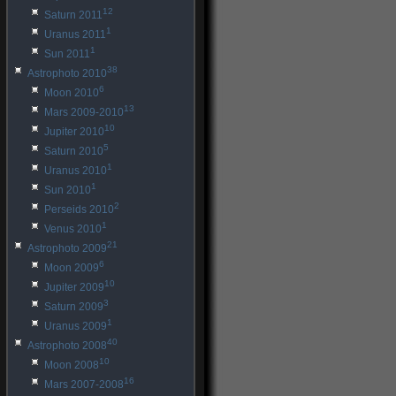
12
Saturn 2011
1
Uranus 2011
1
Sun 2011
38
Astrophoto 2010
6
Moon 2010
13
Mars 2009-2010
10
Jupiter 2010
5
Saturn 2010
1
Uranus 2010
1
Sun 2010
2
Perseids 2010
1
Venus 2010
21
Astrophoto 2009
6
Moon 2009
10
Jupiter 2009
3
Saturn 2009
1
Uranus 2009
40
Astrophoto 2008
10
Moon 2008
16
Mars 2007-2008