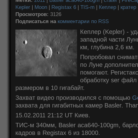
Метки:
2011
|
Basler aca640-100gm
|
crater
|
FireCa
Kepler
|
Moon
|
Registax 6
|
TIS-m
|
Кеплер
|
кратер
Просмотров:
3126
Подписаться на
комментарии по RSS
Кеплер (Kepler) - у
западной части Лун
км, глубина 2,6 км.
Попробовал снимать
по Луне дополните
помогают. Регистак
обработку ser файл
размером в 10 гигабайт.
Захват видео производился с помощью
G
захвата для гигабитных камер Basler. Than
15.02.2011 21:12 UT Киев.
ТИС-м 340мм, Basler aca640-100gm, барло
кадров в Registax 6 из 18000.