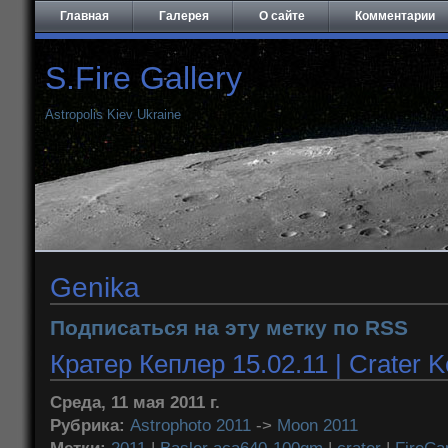
Главная
Галерея
О сайте
Комментарии
S.Fire Gallery
Astropolis Kiev Ukraine
Genika
Подписаться на эту метку по RSS
Кратер Кеплер 15.02.11 | Crater K
Среда, 11 мая 2011 г.
Рубрика:
Astrophoto 2011
->
Moon 2011