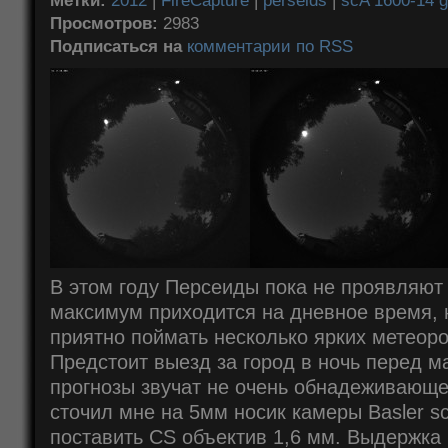
Метки:
2012
|
FireCapture
|
perseids
|
scA 1600-14 
Просмотров:
2983
Подписаться на
комментарии по RSS
В этом году Персеиды пока не проявляют 
максимум приходится на дневное время, н
приятно поймать несколько ярких метеоро
Предстоит выезд за город в ночь перед 
прогнозы звучат не очень обнадеживающе
сточил мне на 5мм носик камеры Basler s
поставить CS объектив 1,6 мм. Выдержка 