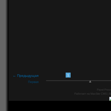
1
← Предыдущая
Первая
Pavel Presn
Работает на
MaxSite CMS
| В