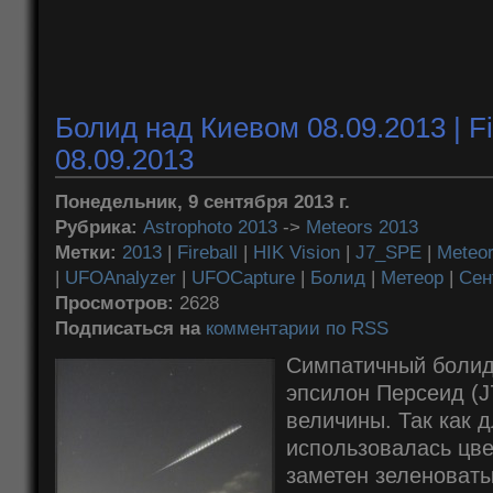
Болид над Киевом 08.09.2013 | Fir
08.09.2013
Понедельник, 9 сентября 2013 г.
Рубрика:
Astrophoto 2013
->
Meteors 2013
Метки:
2013
|
Fireball
|
HIK Vision
|
J7_SPE
|
Meteo
|
UFOAnalyzer
|
UFOCapture
|
Болид
|
Метеор
|
Сен
Просмотров:
2628
Подписаться на
комментарии по RSS
Симпатичный болид 
эпсилон Персеид (J
величины. Так как 
использовалась цве
заметен зеленоваты