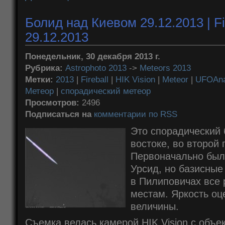
Болид над Киевом 29.12.2013 | Fir
29.12.2013
Понедельник, 30 декабря 2013 г.
Рубрика:
Astrophoto 2013
->
Meteors 2013
Метки:
2013
|
Fireball
|
HIK Vision
|
Meteor
|
UFOAna
Метеор
|
спорадический метеор
Просмотров:
2496
Подписаться на
комментарии по RSS
Это спорадический 
востоке, во второй 
Первоначально был 
Урсид, но базисные
в Пилиповичах все 
местам. Яркость оц
величины.
Съемка велась камерой HIK Vision с объе