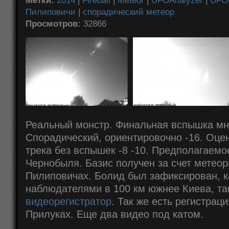
Метки:
2014
|
Fireball
|
Meteor
|
UFOAnalyzer
|
UFO
Пилиповичи
|
спорадический метеор
Просмотров:
32866
Реальный монстр. Финальная вспышка мн
Спорадический, ориентировочно -16. Оцен
трека без вспышек -8 -10. Предполагаемо
Чернобыля. Базис получен за счет метео
Пилиповичах. Болид был зафиксирован, 
наблюдателями в 100 км южнее Киева, та
видеорегистратор
. Так же есть регистрац
Прилуках. Еще два видео под катом.