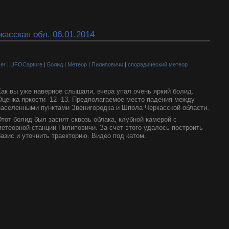
асская обл. 06.01.2014
er
|
UFOCapture
|
Болид
|
Метеор
|
Пилиповичи
|
спорадический метеор
Как вы уже наверное слышали, вчера упал очень яркий болид.
Оценка яркости -12 -13. Предполагаемое место падения между
населенными пунктами Звенигородка и Шпола Черкасской области.
Этот болид был заснят сквозь облака, клубной камерой с
метеорной станции Пилиповичи. За счет этого удалось построить
базис и уточнить траекторию. Видео под катом.