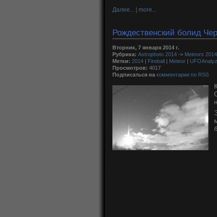
Далее... | more...
Рождественский болид Черк
Вторник, 7 января 2014 г.
Рубрика:
Astrophoto 2014
->
Meteors 2014
Метки:
2014
|
Fireball
|
Meteor
|
UFOAnalyz
Просмотров:
4017
Подписаться на
комментарии по RSS