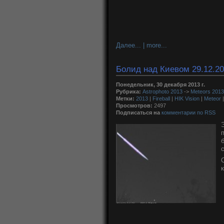
Далее... | more...
Болид над Киевом 29.12.2013
Понедельник, 30 декабря 2013 г.
Рубрика:
Astrophoto 2013
->
Meteors 2013
Метки:
2013
|
Fireball
|
HIK Vision
|
Meteor
Просмотров:
2497
Подписаться на
комментарии по RSS