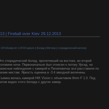
 | Fireball over Kiev 29.12.2013
|
UFOAnalyzer
|
UFOCapture
|
Болид
|
Метеор
|
спорадический метеор
Это спорадический болид, пролетевший на востоке, во второй
половине ночи. Первоначально был отнесен к потоку Урсид, но
базисные наблюдения с камерой в Пилиповичах все расставили по
своим местам. Яркость оценена в -3.4 звездной величины.
Съемка велась камерой HIK Vision с объективом 8mm F 1.0. Под
катом видео этого болида с других камер.