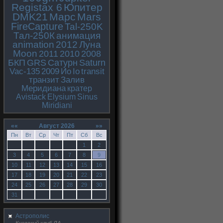
Registax 6
Юпитер
DMK21
Марс
Mars
FireCapture
Tal-250K
Тал-250К
анимация
animation
2012
Луна
Moon
2011
2010
2008
БКП
GRS
Сатурн
Saturn
Vac-135
2009
Ио
Io
transit
транзит
Залив
Меридиана
кратер
Avistack
Elysium
Sinus
Miridiani
««
Август 2026
»»
Пн
Вт
Ср
Чт
Пт
Сб
Вс
1
2
3
4
5
6
7
8
9
10
11
12
13
14
15
16
17
18
19
20
21
22
23
24
25
26
27
28
29
30
31
Астрополис