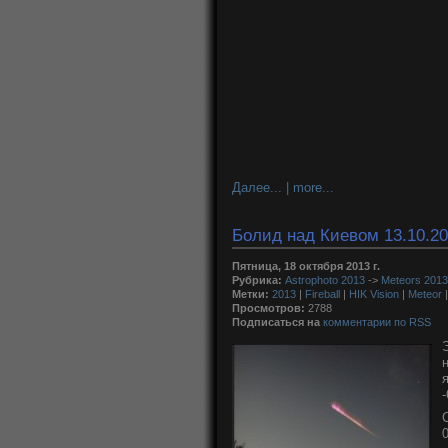
Далее... | more...
Болид над Киевом 13.10.2013
Пятница, 18 октября 2013 г.
Рубрика:
Astrophoto 2013
->
Meteors 2013
Метки:
2013
|
Fireball
|
HIK Vision
|
Meteor
Просмотров:
2788
Подписаться на
комментарии по RSS
0