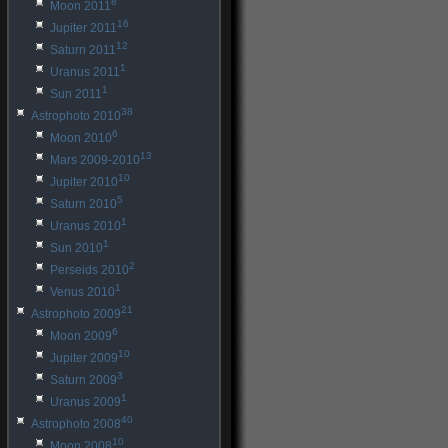
8
Moon 2011
16
Jupiter 2011
12
Saturn 2011
1
Uranus 2011
1
Sun 2011
38
Astrophoto 2010
6
Moon 2010
13
Mars 2009-2010
10
Jupiter 2010
5
Saturn 2010
1
Uranus 2010
1
Sun 2010
2
Perseids 2010
1
Venus 2010
21
Astrophoto 2009
6
Moon 2009
10
Jupiter 2009
3
Saturn 2009
1
Uranus 2009
40
Astrophoto 2008
10
Moon 2008