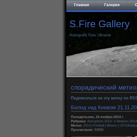
Главная
Галерея
О
S.Fire Gallery
Astropolis Kiev Ukraine
спорадический метео
Подписаться на эту метку по RS
Болид над Киевом 21.11.20
Понедельник, 24 ноября 2014 г.
Рубрика:
Astrophoto 2014
->
Meteors 2014
Метки:
2014
|
Fireball
|
Meteor
|
UFOAnalyz
Просмотров:
32869