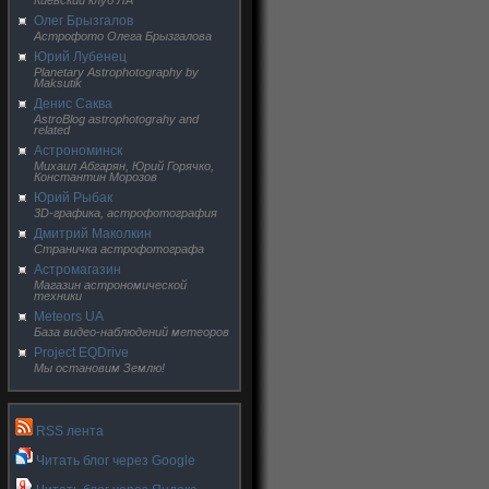
Киевский клуб ЛА
Олег Брызгалов
Астрофото Олега Брызгалова
Юрий Лубенец
Planetary Astrophotography by
Maksutik
Денис Саква
AstroBlog astrophotograhy and
related
Астрономинск
Михаил Абгарян, Юрий Горячко,
Константин Морозов
Юрий Рыбак
3D-графика, астрофотография
Дмитрий Маколкин
Страничка астрофотографа
Астромагазин
Магазин астрономической
техники
Meteors UA
База видео-наблюдений метеоров
Project EQDrive
Мы остановим Землю!
RSS лента
Читать блог через Google