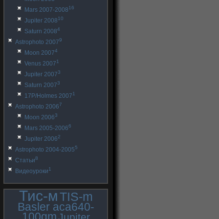
16
Mars 2007-2008
10
Jupiter 2008
4
Saturn 2008
9
Astrophoto 2007
4
Moon 2007
1
Venus 2007
3
Jupiter 2007
3
Saturn 2007
1
17P/Holmes 2007
7
Astrophoto 2006
3
Moon 2006
6
Mars 2005-2006
2
Jupiter 2006
5
Astrophoto 2004-2005
8
Статьи
1
Видеоуроки
Тис-м
TIS-m
Basler aca640-
100gm
Jupiter