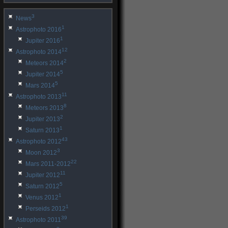
3
News
1
Astrophoto 2016
1
Jupiter 2016
12
Astrophoto 2014
2
Meteors 2014
5
Jupiter 2014
5
Mars 2014
11
Astrophoto 2013
8
Meteors 2013
2
Jupiter 2013
1
Saturn 2013
43
Astrophoto 2012
3
Moon 2012
22
Mars 2011-2012
11
Jupiter 2012
5
Saturn 2012
1
Venus 2012
1
Perseids 2012
39
Astrophoto 2011