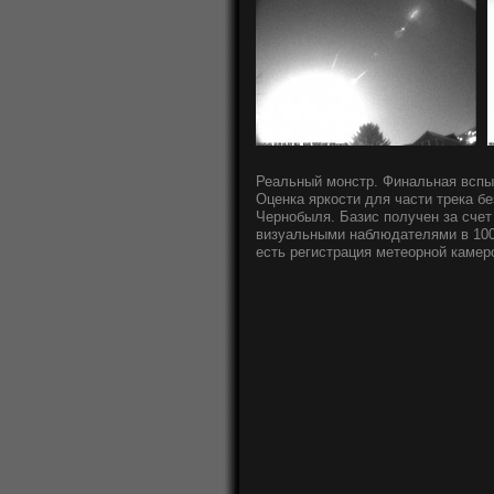
Реальный монстр. Финальная вспыш
Оценка яркости для части трека бе
Чернобыля. Базис получен за счет
визуальными наблюдателями в 100
есть регистрация метеорной камер