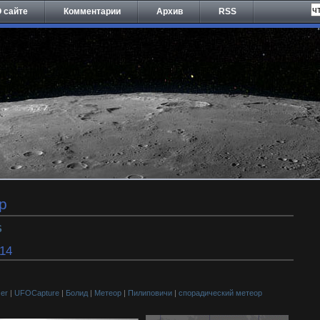
 сайте
Комментарии
Архив
RSS
р
S
14
er
|
UFOCapture
|
Болид
|
Метеор
|
Пилиповичи
|
спорадический метеор