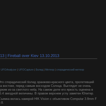
 | Fireball over Kiev 13.10.2013
|
UFOAnalyzer
|
UFOCapture
|
Болид
|
Метеор
|
спорадический метеор
Это спорадический болид оранжево-красного цвета, пролетевший
на востоке, перед самым восходом Солнца. Выглядит не очень
ярким из-за светлого неба. На самом деле его яркость оценена в
-6.4 звездной величины. В правом верхнем углу заметен Юпитер.
Съемка велась камерой HIK Vision с объективом Computar 3.8mm F
.8.