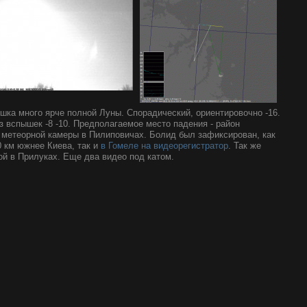
ка много ярче полной Луны. Спорадический, ориентировочно -16.
з вспышек -8 -10. Предполагаемое место падения - район
 метеорной камеры в Пилиповичах. Болид был зафиксирован, как
 км южнее Киева, так и
в Гомеле на видеорегистратор
. Так же
ой в Прилуках. Еще два видео под катом.