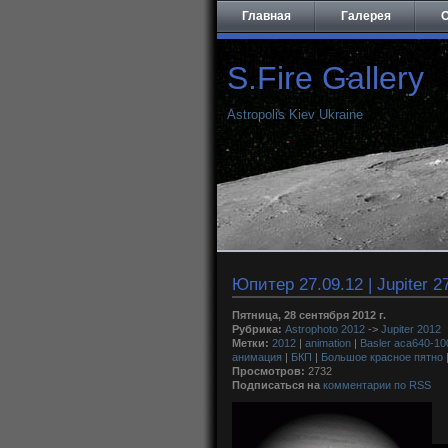
Главная
Галерея
О
S.Fire Gallery
Astropolis Kiev Ukraine
Юпитер 27.09.12 | Jupiter 2
Пятница, 28 сентября 2012 г.
Рубрика:
Astrophoto 2012
->
Jupiter 2012
Метки:
2012
|
animation
|
Basler aca640-1
анимация
|
БКП
|
Большое красное пятно
Просмотров:
2732
Подписаться на
комментарии по RSS