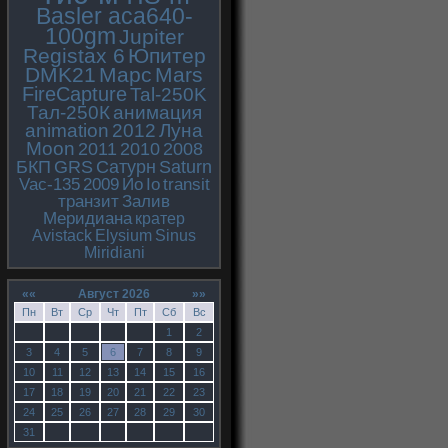
Basler aca640-
100gm
Jupiter
Registax 6
Юпитер
DMK21
Марс
Mars
FireCapture
Tal-250K
Тал-250К
анимация
animation
2012
Луна
Moon
2011
2010
2008
БКП
GRS
Сатурн
Saturn
Vac-135
2009
Ио
Io
transit
транзит
Залив
Меридиана
кратер
Avistack
Elysium
Sinus
Miridiani
««
Август 2026
»»
Пн
Вт
Ср
Чт
Пт
Сб
Вс
1
2
3
4
5
6
7
8
9
10
11
12
13
14
15
16
17
18
19
20
21
22
23
24
25
26
27
28
29
30
31