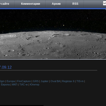
 сайте
Комментарии
Архив
RSS
7.09.12
00gm
|
Europa
|
FireCapture
|
GRS
|
Jupiter
|
Oval BA
|
Registax 6
|
TIS-m
|
|
Европа
|
МКП
|
ТИС-м
|
Юпитер