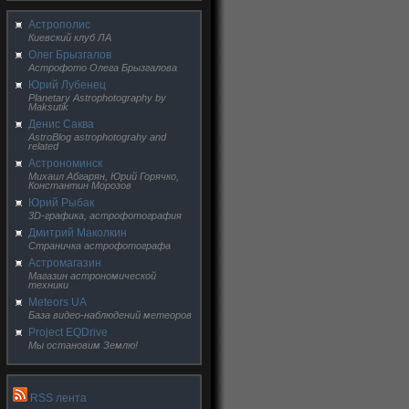
Астрополис
Киевский клуб ЛА
Олег Брызгалов
Астрофото Олега Брызгалова
Юрий Лубенец
Planetary Astrophotography by
Maksutik
Денис Саква
AstroBlog astrophotograhy and
related
Астрономинск
Михаил Абгарян, Юрий Горячко,
Константин Морозов
Юрий Рыбак
3D-графика, астрофотография
Дмитрий Маколкин
Страничка астрофотографа
Астромагазин
Магазин астрономической
техники
Meteors UA
База видео-наблюдений метеоров
Project EQDrive
Мы остановим Землю!
RSS лента