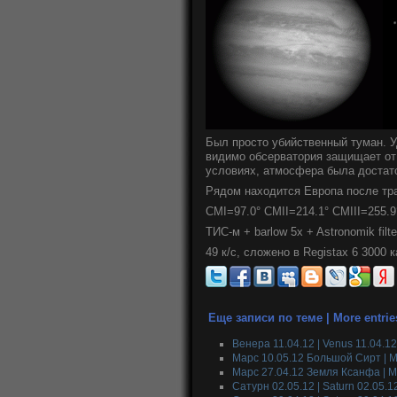
Был просто убийственный туман. Уд
видимо обсерватория защищает от 
условиях, атмосфера была достато
Рядом находится Европа после тра
CMI=97.0° CMII=214.1° CMIII=255.9
ТИС-м + barlow 5x + Astronomik filt
49 к/с, сложено в Registax 6 3000
Еще записи по теме | More entrie
Венера 11.04.12 | Venus 11.04.12
Марс 10.05.12 Большой Сирт | Ma
Марс 27.04.12 Земля Ксанфа | M
Сатурн 02.05.12 | Saturn 02.05.1