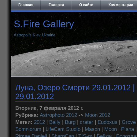
Главная
Галерея
О сайте
Комментарии
S.Fire Gallery
Astropolis Kiev Ukraine
Луна, Озеро Смерти 29.01.2012 |
29.01.2012
Вторник, 7 февраля 2012 г.
Рубрика:
Astrophoto 2012
->
Moon 2012
Метки:
2012
|
Baily
|
Burg
|
crater
|
Eudoxus
|
Grove
Somniorum
|
LifeCam Studio
|
Mason
|
Moon
|
Plana
Rimae Daniell
|
SharpCap
|
TIS-m
|
Бейли
|
Борозда