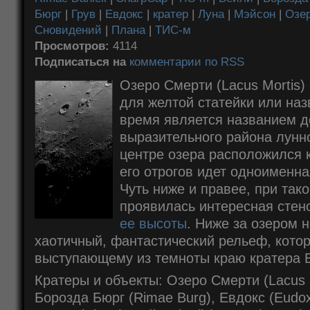
Бюрг
|
Грув
|
Евдокс
|
кратер
|
Луна
|
Мэйсон
|
Озе
Сновидений
|
Плана
|
ТИС-м
Просмотров:
4114
Подписаться на
комментарии по RSS
Озеро Смерти (Lacus Mortis)
для желтой статейки или наз
время является названием д
выразительного района лунн
центре озера расположился к
его отрогов идет одноименна
Чуть ниже и правее, при та
проявилась интересная стен
ее высоты
. Ниже за озером 
хаотичный, фантастический рельеф, котор
выступающему из темноты краю кратера Е
Кратеры и объекты: Озеро Смерти (Lacus M
Борозда Бюрг (Rimae Burg), Евдокс (Eudo