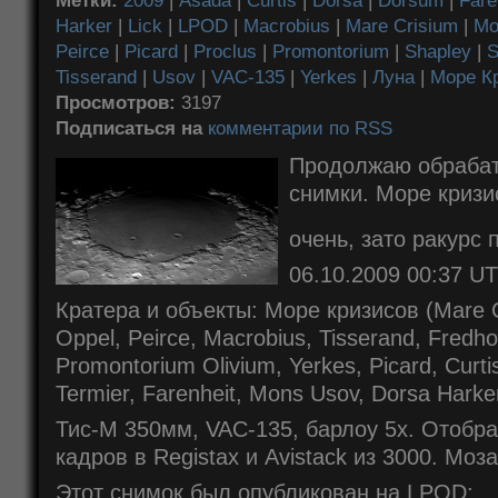
Метки:
2009
|
Asada
|
Curtis
|
Dorsa
|
Dorsum
|
Fare
Harker
|
Lick
|
LPOD
|
Macrobius
|
Mare Crisium
|
Mo
Peirce
|
Picard
|
Proclus
|
Promontorium
|
Shapley
|
S
Tisserand
|
Usov
|
VAC-135
|
Yerkes
|
Луна
|
Море К
Просмотров:
3197
Подписаться на
комментарии по RSS
Продолжаю обрабат
снимки. Море кризи
очень, зато ракурс
06.10.2009 00:37 U
Кратера и объекты: Море кризисов (Mare C
Oppel, Peirce, Macrobius, Tisserand, Fredho
Promontorium Olivium, Yerkes, Picard, Curti
Termier, Farenheit, Mons Usov, Dorsa Harker
Тис-М 350мм, VAC-135, барлоу 5x. Отобра
кадров в Registax и Avistack из 3000. Моза
Этот снимок был опубликован на LPOD: