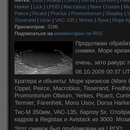
Метки:
2009
|
Asada
|
Curtis
|
Dorsa
|
Dorsum
|
Fare
Harker
|
Lick
|
LPOD
|
Macrobius
|
Mare Crisium
|
Mo
Peirce
|
Picard
|
Proclus
|
Promontorium
|
Shapley
|
S
Tisserand
|
Usov
|
VAC-135
|
Yerkes
|
Луна
|
Море К
Просмотров:
3196
Подписаться на
комментарии по RSS
Продолжаю обрабат
снимки. Море кризи
очень, зато ракурс
06.10.2009 00:37 U
Кратера и объекты: Море кризисов (Mare C
Oppel, Peirce, Macrobius, Tisserand, Fredho
Promontorium Olivium, Yerkes, Picard, Curti
Termier, Farenheit, Mons Usov, Dorsa Harker
Тис-М 350мм, VAC-135, барлоу 5x. Отобра
кадров в Registax и Avistack из 3000. Моза
Этот снимок был опубликован на LPOD: