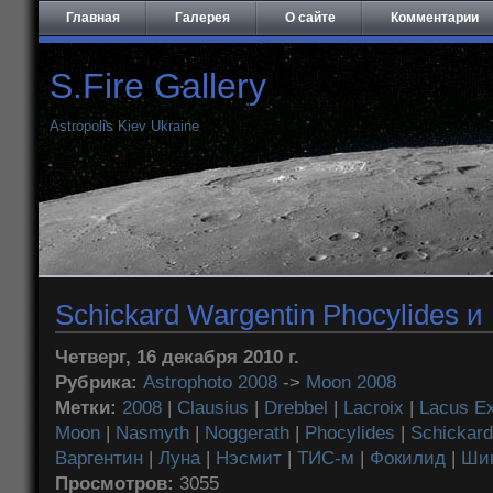
Главная
Галерея
О сайте
Комментарии
S.Fire Gallery
Astropolis Kiev Ukraine
Schickard Wargentin Phocylides и
Четверг, 16 декабря 2010 г.
Рубрика:
Astrophoto 2008
->
Moon 2008
Метки:
2008
|
Clausius
|
Drebbel
|
Lacroix
|
Lacus Ex
Moon
|
Nasmyth
|
Noggerath
|
Phocylides
|
Schickard
Варгентин
|
Луна
|
Нэсмит
|
ТИС-м
|
Фокилид
|
Ши
Просмотров:
3055