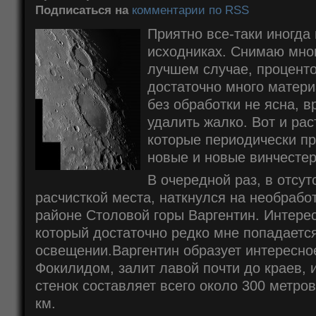
Подписаться на
комментарии по RSS
Приятно все-таки иногда 
исходниках. Снимаю мног
лучшем случае, проценто
достаточно много матери
без обработки не ясна, в
удалить жалко. Вот и рас
которые периодически пр
новые и новые винчестер
В очередной раз, в отсу
расчисткой места, наткнулся на необраб
районе Столовой горы Варгентин. Интере
который достаточно редко мне попадаетс
освещении.Варгентин образует интересно
Фокилидом, залит лавой почти до краев, 
стенок составляет всего около 300 метро
км.