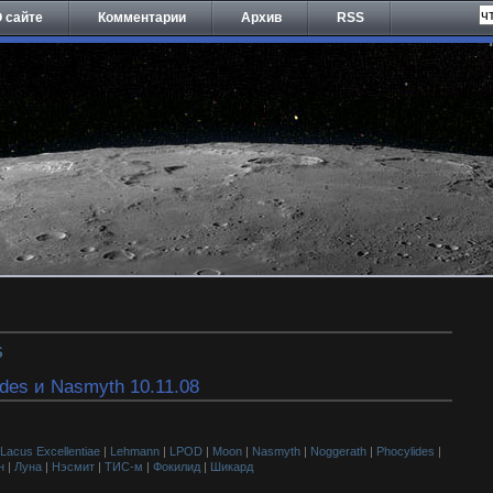
 сайте
Комментарии
Архив
RSS
S
ides и Nasmyth 10.11.08
Lacus Excellentiae
|
Lehmann
|
LPOD
|
Moon
|
Nasmyth
|
Noggerath
|
Phocylides
|
н
|
Луна
|
Нэсмит
|
ТИС-м
|
Фокилид
|
Шикард