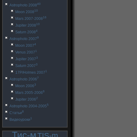
40
Astrophoto 2008
10
Moon 2008
16
Mars 2007-2008
10
Jupiter 2008
4
Saturn 2008
9
Astrophoto 2007
4
Moon 2007
1
Venus 2007
3
Jupiter 2007
3
Saturn 2007
1
17P/Holmes 2007
7
Astrophoto 2006
3
Moon 2006
6
Mars 2005-2006
2
Jupiter 2006
5
Astrophoto 2004-2005
8
Статьи
1
Видеоуроки
Тис-м
TIS-m