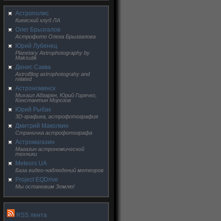
Астрополис
Киевский клуб ЛА
Олег Брызгалов
Астрофото Олега Брызгалова
Юрий Лубенец
Planetary Astrophotography by
Maksutik
Денис Саква
AstroBlog astrophotograhy and
related
Астрономинск
Михаил Абгарян, Юрий Горячко,
Константин Морозов
Юрий Рыбак
3D-графика, астрофотография
Дмитрий Маколкин
Страничка астрофотографа
Астромагазин
Магазин астрономической
техники
Meteors UA
База видео-наблюдений метеоров
Project EQDrive
Мы остановим Землю!
RSS лента