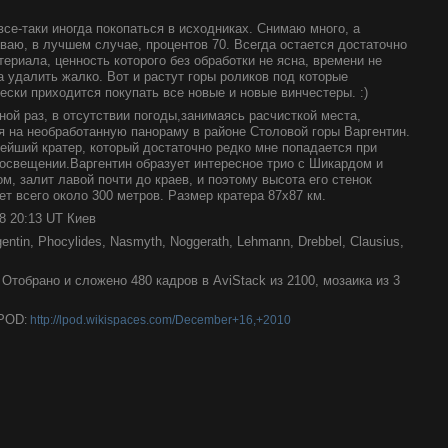
все-таки иногда покопаться в исходниках. Снимаю много, а
ваю, в лучшем случае, процентов 70. Всегда остается достаточно
териала, ценность которого без обработки не ясна, времени не
 а удалить жалко. Вот и растут горы роликов под которые
ески приходится покупать все новые и новые винчестеры. :)
ной раз, в отсутствии погоды,занимаясь расчисткой места,
я на необработанную панораму в районе Столовой горы Варгентин.
ейший кратер, который достаточно редко мне попадается при
освещении.Варгентин образует интересное трио с Шикардом и
м, залит лавой почти до краев, и поэтому высота его стенок
ет всего около 300 метров. Размер кратера 87х87 км.
08 20:13 UT Киев
entin, Phocylides, Nasmyth, Noggerath, Lehmann, Drebbel, Clausius,
Отобрано и сложено 480 кадров в AviStack из 2100, мозаика из 3
LPOD
:
http://lpod.wikispaces.com/December+16,+2010