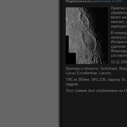
Подписаться на
комментарии по RSS
Приятно 
обрабаты
много ма
хватает,
периодич
В очеред
наткнулс
Интересн
удачном 
Фокилидо
составля
10.11.20
Кратера и объекты: Schickard, Warg
Lacus Excellentiae, Lacroix.
ТИС-м 350мм, VAC-135, барлоу 3x. 
кадров.
Этот снимок был опубликован на 