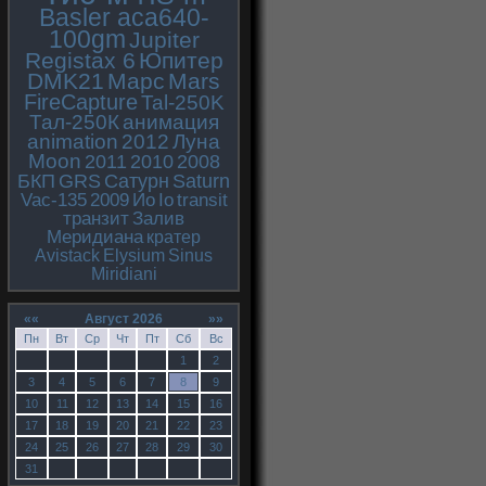
Basler aca640-
100gm
Jupiter
Registax 6
Юпитер
DMK21
Марс
Mars
FireCapture
Tal-250K
Тал-250К
анимация
animation
2012
Луна
Moon
2011
2010
2008
БКП
GRS
Сатурн
Saturn
Vac-135
2009
Ио
Io
transit
транзит
Залив
Меридиана
кратер
Avistack
Elysium
Sinus
Miridiani
««
Август 2026
»»
Пн
Вт
Ср
Чт
Пт
Сб
Вс
1
2
3
4
5
6
7
8
9
10
11
12
13
14
15
16
17
18
19
20
21
22
23
24
25
26
27
28
29
30
31