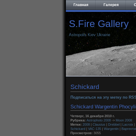
Главная
Галерея
О
S.Fire Gallery
Astropolis Kiev Ukraine
Schickard
Подписаться на эту метку по RS
Schickard Wargentin Phocyl
Четверг, 16 декабря 2010 г.
Рубрика:
Astrophoto 2008
->
Moon 2008
Метки:
2008
|
Clausius
|
Drebbel
|
Lacroix
|
Schickard
|
VAC-135
|
Wargentin
|
Варгенти
Просмотров:
3055