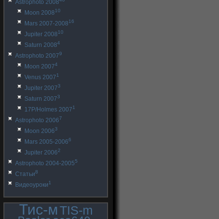
Astrophoto 2008
10
Moon 2008
16
Mars 2007-2008
10
Jupiter 2008
4
Saturn 2008
9
Astrophoto 2007
4
Moon 2007
1
Venus 2007
3
Jupiter 2007
3
Saturn 2007
1
17P/Holmes 2007
7
Astrophoto 2006
3
Moon 2006
6
Mars 2005-2006
2
Jupiter 2006
5
Astrophoto 2004-2005
8
Статьи
1
Видеоуроки
Тис-м
TIS-m