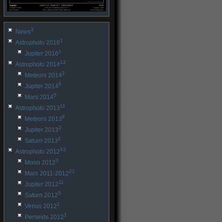
3
News
1
Astrophoto 2016
1
Jupiter 2016
12
Astrophoto 2014
2
Meteors 2014
5
Jupiter 2014
5
Mars 2014
11
Astrophoto 2013
8
Meteors 2013
2
Jupiter 2013
1
Saturn 2013
43
Astrophoto 2012
3
Moon 2012
22
Mars 2011-2012
11
Jupiter 2012
5
Saturn 2012
1
Venus 2012
1
Perseids 2012