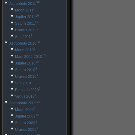
39
Astrophoto 2011
8
Moon 2011
16
Jupiter 2011
12
Saturn 2011
1
Uranus 2011
1
Sun 2011
38
Astrophoto 2010
6
Moon 2010
13
Mars 2009-2010
10
Jupiter 2010
5
Saturn 2010
1
Uranus 2010
1
Sun 2010
2
Perseids 2010
1
Venus 2010
21
Astrophoto 2009
6
Moon 2009
10
Jupiter 2009
3
Saturn 2009
1
Uranus 2009
40