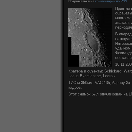
Подписаться на
комментарии по RSS
Приятно 
обрабаты
много ма
хватает,
периодич
В очеред
наткнулс
Интересн
удачном 
Фокилидо
составля
10.11.20
Кратера и объекты: Schickard, Warg
Lacus Excellentiae, Lacroix.
ТИС-м 350мм, VAC-135, барлоу 3x. 
кадров.
Этот снимок был опубликован на 