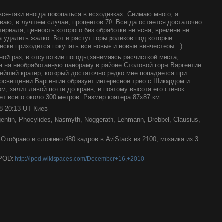
все-таки иногда покопаться в исходниках. Снимаю много, а
ваю, в лучшем случае, процентов 70. Всегда остается достаточно
териала, ценность которого без обработки не ясна, времени не
 а удалить жалко. Вот и растут горы роликов под которые
ески приходится покупать все новые и новые винчестеры. :)
ной раз, в отсутствии погоды,занимаясь расчисткой места,
я на необработанную панораму в районе Столовой горы Варгентин.
ейший кратер, который достаточно редко мне попадается при
освещении.Варгентин образует интересное трио с Шикардом и
м, залит лавой почти до краев, и поэтому высота его стенок
ет всего около 300 метров. Размер кратера 87х87 км.
08 20:13 UT Киев
entin, Phocylides, Nasmyth, Noggerath, Lehmann, Drebbel, Clausius,
Отобрано и сложено 480 кадров в AviStack из 2100, мозаика из 3
LPOD
:
http://lpod.wikispaces.com/December+16,+2010