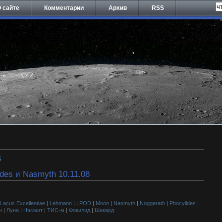
 сайте
Комментарии
Архив
RSS
S
ides и Nasmyth 10.11.08
Lacus Excellentiae
|
Lehmann
|
LPOD
|
Moon
|
Nasmyth
|
Noggerath
|
Phocylides
|
н
|
Луна
|
Нэсмит
|
ТИС-м
|
Фокилид
|
Шикард