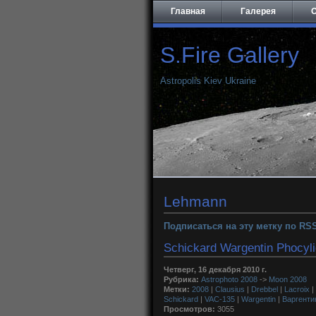
Главная
Галерея
О
S.Fire Gallery
Astropolis Kiev Ukraine
Lehmann
Подписаться на эту метку по RS
Schickard Wargentin Phocyl
Четверг, 16 декабря 2010 г.
Рубрика:
Astrophoto 2008
->
Moon 2008
Метки:
2008
|
Clausius
|
Drebbel
|
Lacroix
|
Schickard
|
VAC-135
|
Wargentin
|
Варгенти
Просмотров:
3055