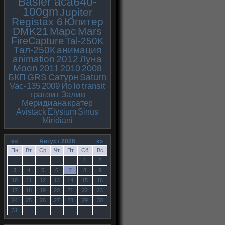
Basler aca640-
100gm
Jupiter
Registax 6
Юпитер
DMK21
Марс
Mars
FireCapture
Tal-250K
Тал-250К
анимация
animation
2012
Луна
Moon
2011
2010
2008
БКП
GRS
Сатурн
Saturn
Vac-135
2009
Ио
Io
transit
транзит
Залив
Меридиана
кратер
Avistack
Elysium
Sinus
Miridiani
««
Август 2026
»»
Пн
Вт
Ср
Чт
Пт
Сб
Вс
1
2
3
4
5
6
7
8
9
10
11
12
13
14
15
16
17
18
19
20
21
22
23
24
25
26
27
28
29
30
31