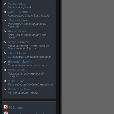
Астрополис
Киевский клуб ЛА
Олег Брызгалов
Астрофото Олега Брызгалова
Юрий Лубенец
Planetary Astrophotography by
Maksutik
Денис Саква
AstroBlog astrophotograhy and
related
Астрономинск
Михаил Абгарян, Юрий Горячко,
Константин Морозов
Юрий Рыбак
3D-графика, астрофотография
Дмитрий Маколкин
Страничка астрофотографа
Астромагазин
Магазин астрономической
техники
Meteors UA
База видео-наблюдений метеоров
Project EQDrive
Мы остановим Землю!
RSS лента