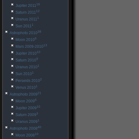
16
Jupiter 2011
12
Saturn 2011
1
Uranus 2011
1
Sun 2011
38
Astrophoto 2010
6
Moon 2010
13
Mars 2009-2010
10
Jupiter 2010
5
Saturn 2010
1
Uranus 2010
1
Sun 2010
2
Perseids 2010
1
Venus 2010
21
Astrophoto 2009
6
Moon 2009
10
Jupiter 2009
3
Saturn 2009
1
Uranus 2009
40
Astrophoto 2008
10
Moon 2008