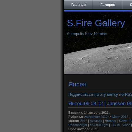
Главная
Галерея
О
S.Fire Gallery
Astropolis Kiev Ukraine
Янсен
Подписаться на эту метку по RS
Янсен 06.08.12 | Janssen 06
Вторник, 14 августа 2012 г.
Рубрика:
Astrophoto 2012
->
Moon 2012
Метки:
2012
|
Avistack
|
Brenner
|
Dave
|
F
Rosenberger
|
scA1600-gm
|
TIS-m
|
Vlacq
Просмотров:
2621