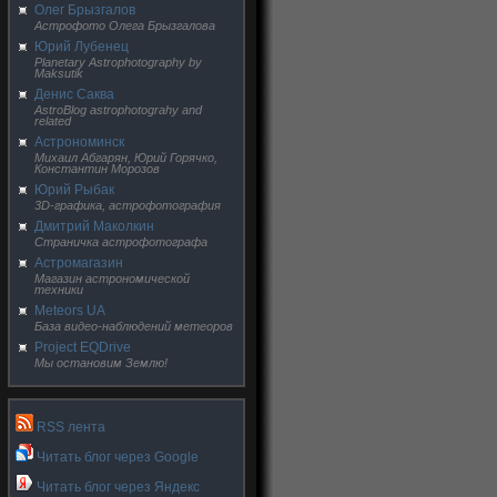
Олег Брызгалов
Астрофото Олега Брызгалова
Юрий Лубенец
Planetary Astrophotography by
Maksutik
Денис Саква
AstroBlog astrophotograhy and
related
Астрономинск
Михаил Абгарян, Юрий Горячко,
Константин Морозов
Юрий Рыбак
3D-графика, астрофотография
Дмитрий Маколкин
Страничка астрофотографа
Астромагазин
Магазин астрономической
техники
Meteors UA
База видео-наблюдений метеоров
Project EQDrive
Мы остановим Землю!
RSS лента
Читать блог через Google
Читать блог через Яндекс