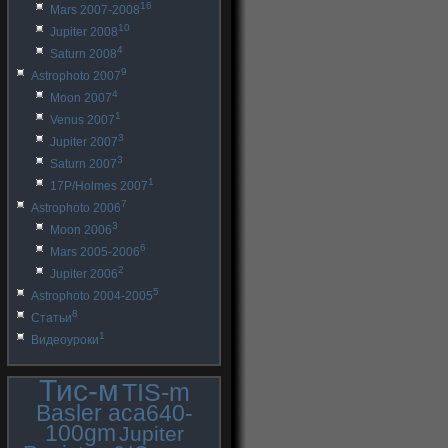
16
Mars 2007-2008
10
Jupiter 2008
4
Saturn 2008
9
Astrophoto 2007
4
Moon 2007
1
Venus 2007
3
Jupiter 2007
3
Saturn 2007
1
17P/Holmes 2007
7
Astrophoto 2006
3
Moon 2006
6
Mars 2005-2006
2
Jupiter 2006
5
Astrophoto 2004-2005
8
Статьи
1
Видеоуроки
Тис-м
TIS-m
Basler aca640-
100gm
Jupiter