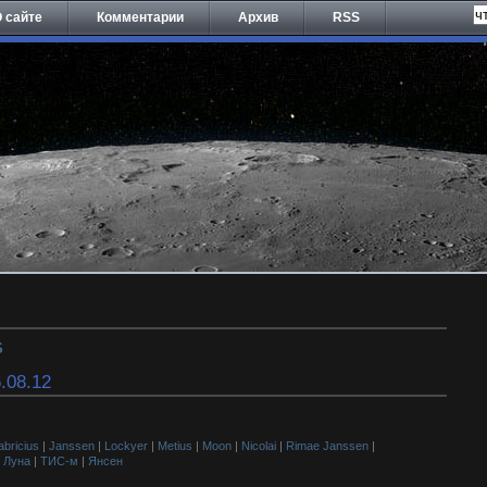
 сайте
Комментарии
Архив
RSS
S
.08.12
abricius
|
Janssen
|
Lockyer
|
Metius
|
Moon
|
Nicolai
|
Rimae Janssen
|
|
Луна
|
ТИС-м
|
Янсен