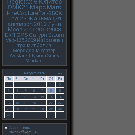
Registax 6
Юпитер
DMK21
Марс
Mars
FireCapture
Tal-250K
Тал-250К
анимация
animation
2012
Луна
Moon
2011
2010
2008
БКП
GRS
Сатурн
Saturn
Vac-135
2009
Ио
Io
transit
транзит
Залив
Меридиана
кратер
Avistack
Elysium
Sinus
Miridiani
««
Август 2026
»»
Пн
Вт
Ср
Чт
Пт
Сб
Вс
1
2
3
4
5
6
7
8
9
10
11
12
13
14
15
16
17
18
19
20
21
22
23
24
25
26
27
28
29
30
31
Астрополис
Киевский клуб ЛА