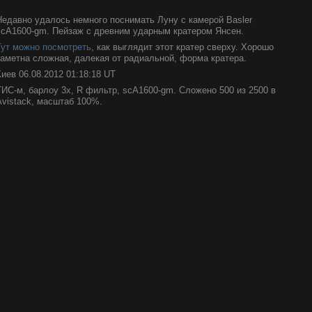
Недавно удалось немного поснимать Луну с камерой Basler
scA1600-gm. Пейзаж с древним ударным кратером Янсен.
Тут можно посмотреть
, как выглядит этот кратер сверху. Хорошо
заметна сложная, далекая от радиальной, форма кратера.
Киев 06.08.2012 01:18:18 UT
ТИС-м, барлоу 3х, R фильтр, scA1600-gm. Сложено 500 из 2500 в
Avistack, масштаб 100%.