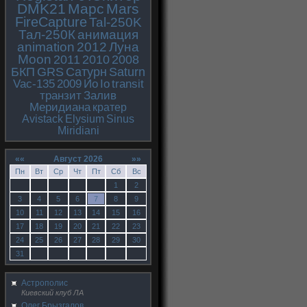
DMK21
Марс
Mars
FireCapture
Tal-250K
Тал-250К
анимация
animation
2012
Луна
Moon
2011
2010
2008
БКП
GRS
Сатурн
Saturn
Vac-135
2009
Ио
Io
transit
транзит
Залив
Меридиана
кратер
Avistack
Elysium
Sinus
Miridiani
««
Август 2026
»»
Пн
Вт
Ср
Чт
Пт
Сб
Вс
1
2
3
4
5
6
7
8
9
10
11
12
13
14
15
16
17
18
19
20
21
22
23
24
25
26
27
28
29
30
31
Астрополис
Киевский клуб ЛА
Олег Брызгалов