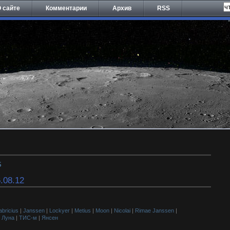
 сайте
Комментарии
Архив
RSS
S
.08.12
abricius
|
Janssen
|
Lockyer
|
Metius
|
Moon
|
Nicolai
|
Rimae Janssen
|
|
Луна
|
ТИС-м
|
Янсен