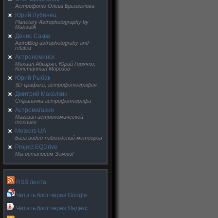
Астрофото Олега Брызгалова
Юрий Лубенец
Planetary Astrophotography by
Maksutik
Денис Саква
AstroBlog astrophotograhy and
related
Астрономинск
Михаил Абгарян, Юрий Горячко,
Константин Морозов
Юрий Рыбак
3D-графика, астрофотография
Дмитрий Маколкин
Страничка астрофотографа
Астромагазин
Магазин астрономической
техники
Meteors UA
База видео-наблюдений метеоров
Project EQDrive
Мы остановим Землю!
RSS лента
Читать блог через Google
Читать блог через Яндекс