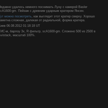
Недавно удалось немного поснимать Луну с камерой Basler
scA1600-gm. Пейзаж с древним ударным кратером Янсен.
Тут можно посмотреть
, как выглядит этот кратер сверху. Хорошо
заметна сложная, далекая от радиальной, форма кратера.
Киев 06.08.2012 01:18:18 UT
ТИС-м, барлоу 3х, R фильтр, scA1600-gm. Сложено 500 из 2500 в
Avistack, масштаб 100%.