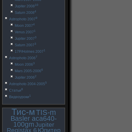
10
Jupiter 2008
4
Saturn 2008
9
Astrophoto 2007
4
Moon 2007
1
Venus 2007
3
Jupiter 2007
3
Saturn 2007
1
17P/Holmes 2007
7
Astrophoto 2006
3
Moon 2006
6
Mars 2005-2006
2
Jupiter 2006
5
Astrophoto 2004-2005
8
Статьи
1
Видеоуроки
Тис-м
TIS-m
Basler aca640-
100gm
Jupiter
Registax 6
Юпитер