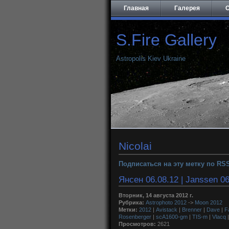
Главная
Галерея
О
S.Fire Gallery
Astropolis Kiev Ukraine
Nicolai
Подписаться на эту метку по RS
Янсен 06.08.12 | Janssen 06
Вторник, 14 августа 2012 г.
Рубрика:
Astrophoto 2012
->
Moon 2012
Метки:
2012
|
Avistack
|
Brenner
|
Dave
|
F
Rosenberger
|
scA1600-gm
|
TIS-m
|
Vlacq
Просмотров:
2621