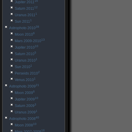
16
Jupiter 2011
12
Saturn 2011
1
Uranus 2011
1
Sun 2011
38
Astrophoto 2010
6
Moon 2010
13
Mars 2009-2010
10
Jupiter 2010
5
Saturn 2010
1
Uranus 2010
1
Sun 2010
2
Perseids 2010
1
Venus 2010
21
Astrophoto 2009
6
Moon 2009
10
Jupiter 2009
3
Saturn 2009
1
Uranus 2009
40
Astrophoto 2008
10
Moon 2008
16
Mars 2007-2008