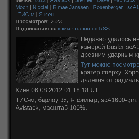
Метки:
2012
|
Avistack
|
Brenner
|
Dave
|
Fabricius
Moon
|
Nicolai
|
Rimae Janssen
|
Rosenberger
|
scA1
|
ТИС-м
|
Янсен
Просмотров:
2623
Подписаться на
комментарии по RSS
Недавно удалось не
камерой Basler scA
древним ударным к
Тут можно посмотре
кратер сверху. Хор
далекая от радиаль
Киев 06.08.2012 01:18:18 UT
ТИС-м, барлоу 3х, R фильтр, scA1600-gm.
Avistack, масштаб 100%.